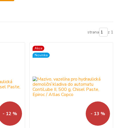
strana
z 1
Akce
Novinka
- 12 %
- 13 %