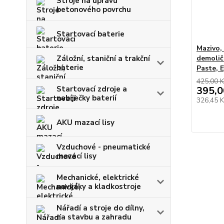
Stroje na úpravu
betonového povrchu
Startovací baterie
Mazivo,
demolič
Záložní, staniční a trakční
baterie
Paste, 
425,00 K
395,0
Startovací zdroje a
nabíječky baterií
326,45 
AKU mazací lisy
Vzduchové - pneumatické
mazací lisy
Mechanické, elektrické
navijáky a kladkostroje
Nářadí a stroje do dílny,
na stavbu a zahradu