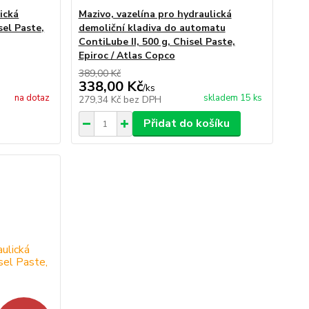
ická
Mazivo, vazelína pro hydraulická
sel Paste,
demoliční kladiva do automatu
ContiLube II, 500 g, Chisel Paste,
Epiroc / Atlas Copco
389,00 Kč
338,00 Kč
/
ks
na dotaz
skladem 15 ks
279,34 Kč
bez DPH
Přidat do košíku