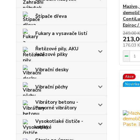
Mazivo,
demolič
Štípače dřeva
ContiLub
Epiroc 
249,00 K
Fukary a vysavače listí
213,0
176,03 
Řetězové pily, AKU
řetězové pilky
Vibrační desky
Akce
Novinka
Vibrační pěchy
Vibrátory betonu -
Ponorné vibrátory
Vysokotlaké čističe -
vapky