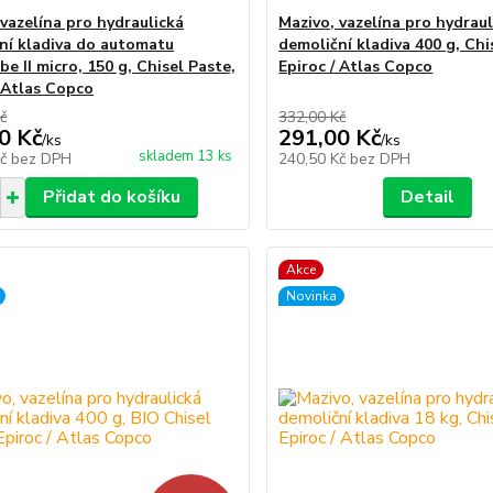
 vazelína pro hydraulická
Mazivo, vazelína pro hydraul
ní kladiva do automatu
demoliční kladiva 400 g, Chi
e II micro, 150 g, Chisel Paste,
Epiroc / Atlas Copco
/ Atlas Copco
č
332,00 Kč
0 Kč
291,00 Kč
/
ks
/
ks
skladem 13 ks
Kč
bez DPH
240,50 Kč
bez DPH
Přidat do košíku
Detail
Akce
Novinka