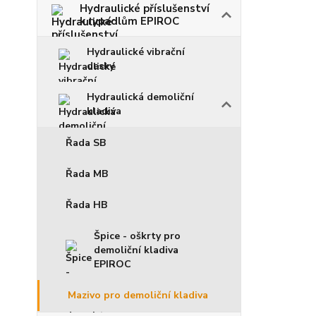
Hydraulické příslušenství
k rypadlům EPIROC
Hydraulické vibrační
desky
Hydraulická demoliční
kladiva
Řada SB
Řada MB
Řada HB
Špice - oškrty pro
demoliční kladiva
EPIROC
Mazivo pro demoliční kladiva