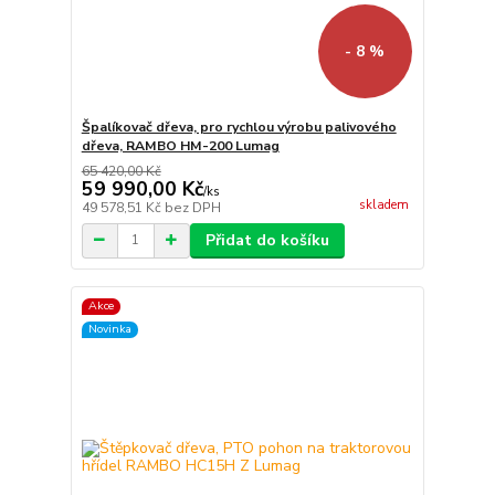
- 8 %
Špalíkovač dřeva, pro rychlou výrobu palivového
dřeva, RAMBO HM-200 Lumag
65 420,00 Kč
59 990,00 Kč
/
ks
skladem
49 578,51 Kč
bez DPH
Přidat do košíku
Akce
Novinka