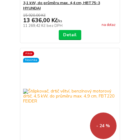
3,1 kW, do průměru max. 4,4 cm, HBT75-3
HYUNDAI
15 920,00 Kč
13 636,00 Kč
/
ks
na dotaz
11 269,42 Kč
bez DPH
Detail
Akce
Novinka
- 24 %