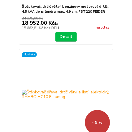
Štěpkovač, drtič větví, benzínový motorový drtič,
4,5 kW, do průměru max. 4,9 cm, FBT220 FEIDER
24 875,00 Kč
18 952,00 Kč
/
ks
na dotaz
15 662,81 Kč
bez DPH
Detail
Novinka
- 9 %