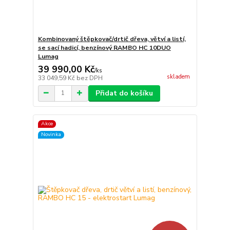
Kombinovaný štěpkovač/drtič dřeva, větví a listí,
se sací hadicí, benzínový RAMBO HC 10DUO
Lumag
39 990,00 Kč
/
ks
skladem
33 049,59 Kč
bez DPH
Přidat do košíku
Akce
Novinka