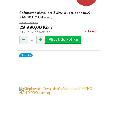
Štěpkovač dřeva, drtič větví a listí, benzínový,
RAMBO HC 10 Lumag
34 990,00 Kč
29 990,00 Kč
/
ks
skladem
24 785,12 Kč
bez DPH
Přidat do košíku
Novinka