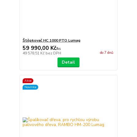
Štěpkovač HC 1000 PTO Lumag
59 990,00 Kč
/
ks
do 7 dnů
49 578,51 Kč
bez DPH
Detail
Akce
Novinka