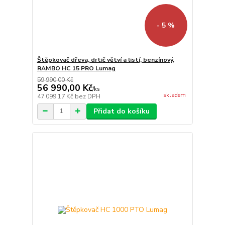
- 5 %
Štěpkovač dřeva, drtič větví a listí, benzínový,
RAMBO HC 15 PRO Lumag
59 990,00 Kč
56 990,00 Kč
/
ks
skladem
47 099,17 Kč
bez DPH
Přidat do košíku