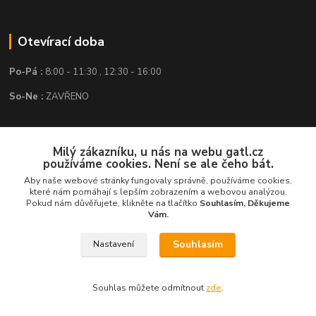
Otevírací doba
Po-Pá :
8:00 - 11:30 , 12:30 - 16:00
So-Ne :
ZAVŘENO
Kontakt
Milý zákazníku, u nás na webu gatl.cz
používáme cookies. Není se ale čeho bát.
GATL s.r.o.
Aby naše webové stránky fungovaly správně, používáme cookies,
které nám pomáhají s lepším zobrazením a webovou analýzou.
obchod@gatl.cz
,
info@gatl.cz
Pokud nám důvěřujete, klikněte na tlačítko
Souhlasím, Děkujeme
Vám.
Tel: +420 605 840 286
Souhlasím
Nastavení
Souhlas můžete odmítnout
zde
.
Vytvořeno na
Eshop-rychle.cz