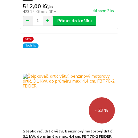
512,00 Kč
/
ks
skladem 2 ks
423,14 Kč
bez DPH
Přidat do košíku
Akce
Novinka
- 23 %
Štěpkovač, drtič větví, benzínový motorový drtič,
3,1 kW, do průměru max. 4,4 cm, FBT70-2 FEIDER