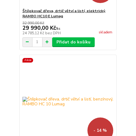
Štěpkovač dřeva, drtič větví a listí, elektrický,
RAMBO HC10 E Lumag
32 990,00 Kč
29 990,00 Kč
/
ks
skladem
24 785,12 Kč
bez DPH
Přidat do košíku
Akce
- 14 %