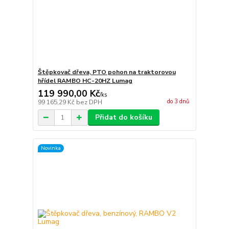
Štěpkovač dřeva, PTO pohon na traktorovou
hřídel RAMBO HC-20HZ Lumag
119 990,00 Kč
/
ks
do 3 dnů
99 165,29 Kč
bez DPH
Přidat do košíku
Novinka