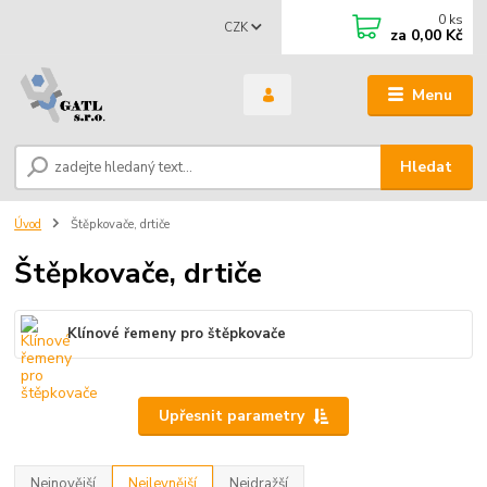
0
ks
CZK
za
0,00 Kč
Menu
Hledat
Úvod
Štěpkovače, drtiče
Štěpkovače, drtiče
Klínové řemeny pro štěpkovače
Upřesnit parametry
Nejnovější
Nejlevnější
Nejdražší