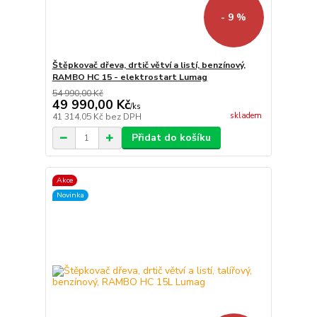
- 9 %
Štěpkovač dřeva, drtič větví a listí, benzínový,
RAMBO HC 15 - elektrostart Lumag
54 990,00 Kč
49 990,00 Kč
/
ks
skladem
41 314,05 Kč
bez DPH
Přidat do košíku
Akce
Novinka