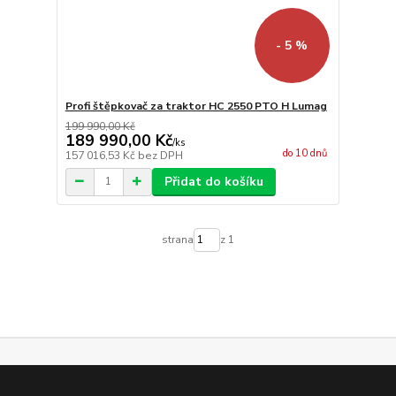
- 5 %
Profi štěpkovač za traktor HC 2550 PTO H Lumag
199 990,00 Kč
189 990,00 Kč
/
ks
do 10 dnů
157 016,53 Kč
bez DPH
Přidat do košíku
strana
z 1