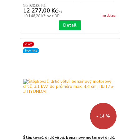
15 920,00 Kč
12 277,00 Kč
/
ks
na dotaz
10 146,28 Kč
bez DPH
Detail
Akce
Novinka
- 14 %
Štěpkovač, drtič větví, benzínový motorový drtič,