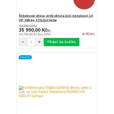
Štěpkovač dřeva, drtič větví a listí, benzínový, 14
HP, 186 kg, CH1214 VeGa
39 990,00 Kč
35 990,00 Kč
/
ks
do 90 dní
29 743,80 Kč
bez DPH
Přidat do košíku
Novinka