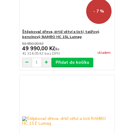
- 7 %
Štěpkovač dřeva, drtič větví a listí, talířový,
benzínový, RAMBO HC 15L Lumag
53 850,00 Kč
49 990,00 Kč
/
ks
skladem
41 314,05 Kč
bez DPH
Přidat do košíku