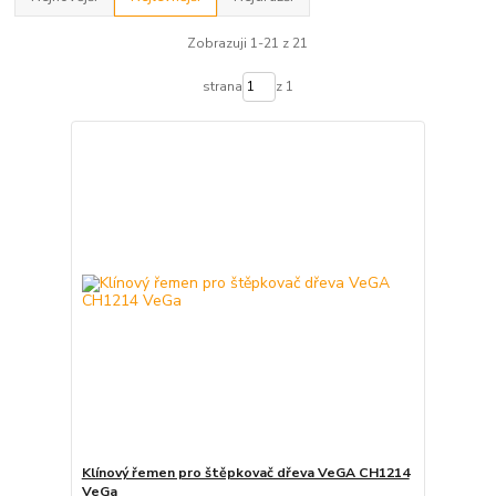
Zobrazuji 1-21 z 21
strana
z 1
Klínový řemen pro štěpkovač dřeva VeGA CH1214
VeGa