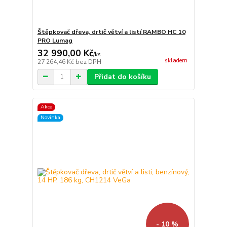
Štěpkovač dřeva, drtič větví a listí RAMBO HC 10
PRO Lumag
32 990,00 Kč
/
ks
skladem
27 264,46 Kč
bez DPH
Přidat do košíku
Akce
Novinka
- 10 %