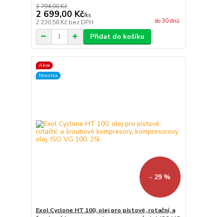
3 794,00 Kč
2 699,00 Kč
/
ks
do 30 dnů
2 230,58 Kč
bez DPH
Přidat do košíku
Akce
Novinka
- 29 %
Exol Cyclone HT 100, olej pro pístové, rotační, a