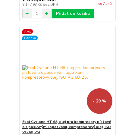
/
ks
do 7 dnů
2 147,93 Kč
bez DPH
Přidat do košíku
Akce
Novinka
- 29 %
Exol Cyclone HT 68, olej pro kompresory pístové
a s posuvnými lopatkami, kompresorový olej, ISO
VG 68, 25l