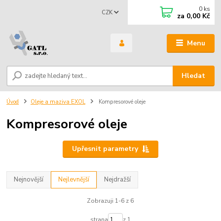
0
ks
CZK
za
0,00 Kč
Menu
Hledat
Úvod
Oleje a maziva EXOL
Kompresorové oleje
Kompresorové oleje
Upřesnit parametry
Nejnovější
Nejlevnější
Nejdražší
Zobrazuji 1-6 z 6
strana
z 1