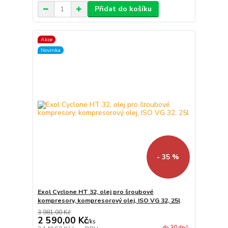
Přidat do košíku
Akce
Novinka
- 35 %
Exol Cyclone HT 32, olej pro šroubové
kompresory, kompresorový olej, ISO VG 32, 25l
3 981,00 Kč
2 590,00 Kč
/
ks
do 30 dnů