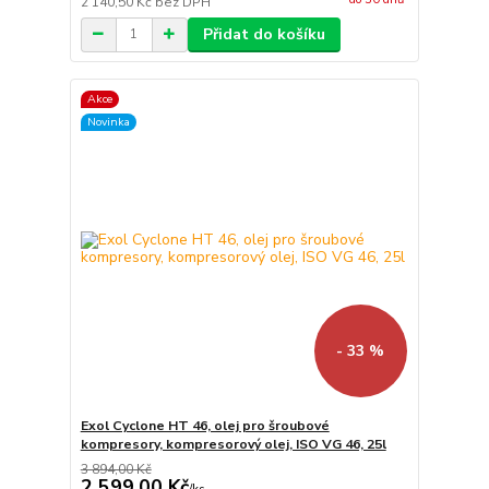
2 140,50 Kč
bez DPH
Přidat do košíku
Akce
Novinka
- 33 %
Exol Cyclone HT 46, olej pro šroubové
kompresory, kompresorový olej, ISO VG 46, 25l
3 894,00 Kč
2 599,00 Kč