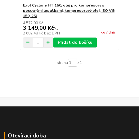
Exol Cyclone HT 150, olej pro kompresory s
posuvnými lopatkami, kompresorový olej, ISO VG
150, 25l
4 572,00 Kč
3 149,00 Kč
/
ks
do 7 dnů
2 602,48 Kč
bez DPH
Přidat do košíku
strana
z 1
Otevírací doba