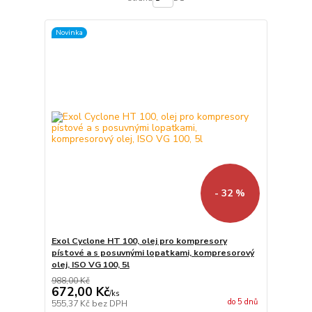
Novinka
- 32 %
Exol Cyclone HT 100, olej pro kompresory
pístové a s posuvnými lopatkami, kompresorový
olej, ISO VG 100, 5l
988,00 Kč
672,00 Kč
/
ks
do 5 dnů
555,37 Kč
bez DPH