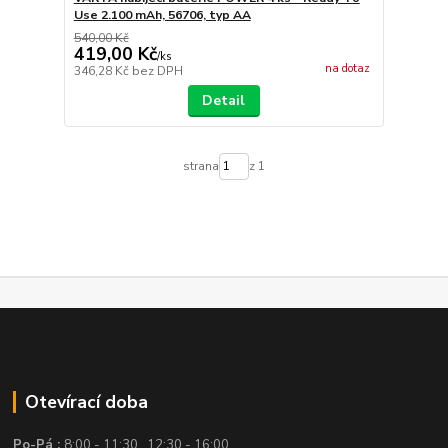
Use 2.100 mAh, 56706, typ AA
540,00 Kč
419,00 Kč
/
ks
na dotaz
346,28 Kč
bez DPH
Detail
strana
z 1
Otevírací doba
Po-Pá :
8:00 - 11:30 , 12:30 - 16:00