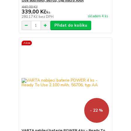
Use 800 mAh, 56703, typ micro AAA
440,00 Kč
339,00 Kč
/
ks
skladem 4 ks
280,17 Kč
bez DPH
Přidat do košíku
Akce
- 22 %
VARTA nabíjecí baterie POWER 4 ks - Ready To