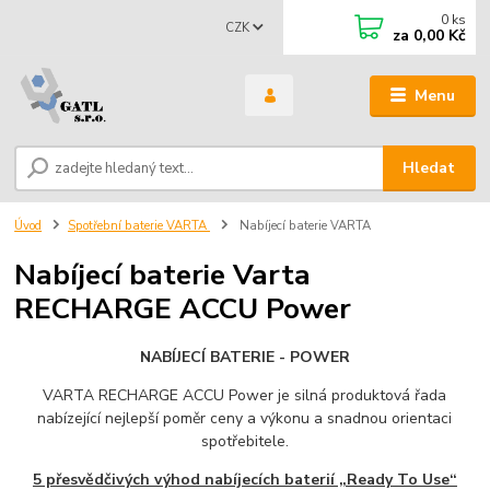
0
ks
CZK
za
0,00 Kč
Menu
Hledat
Úvod
Spotřební baterie VARTA
Nabíjecí baterie VARTA
Nabíjecí baterie Varta
RECHARGE ACCU Power
NABÍJECÍ BATERIE - POWER
VARTA RECHARGE ACCU Power je silná produktová řada
nabízející nejlepší poměr ceny a výkonu a snadnou orientaci
spotřebitele.
5 přesvědčivých výhod nabíjecích baterií „Ready To Use“