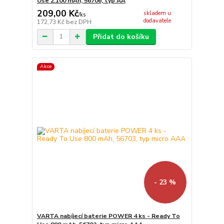
Use 2.100 mAh, 56706, typ AA
209,00 Kč
skladem u
/
ks
dodavatele
172,73 Kč
bez DPH
Přidat do košíku
Akce
- 23 %
VARTA nabíjecí baterie POWER 4 ks - Ready To