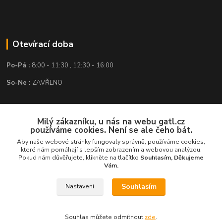
Otevírací doba
Po-Pá :
8:00 - 11:30 , 12:30 - 16:00
So-Ne :
ZAVŘENO
Kontakt
Milý zákazníku, u nás na webu gatl.cz
používáme cookies. Není se ale čeho bát.
GATL s.r.o.
Aby naše webové stránky fungovaly správně, používáme cookies,
které nám pomáhají s lepším zobrazením a webovou analýzou.
obchod@gatl.cz
,
info@gatl.cz
Pokud nám důvěřujete, klikněte na tlačítko
Souhlasím, Děkujeme
Vám.
Tel: +420 605 840 286
Souhlasím
Nastavení
Souhlas můžete odmítnout
zde
.