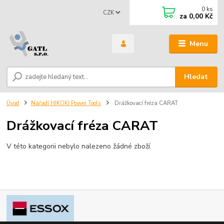
0
ks
CZK
za
0,00 Kč
Menu
Hledat
Úvod
Nářadí HIKOKI Power Tools
Drážkovací fréza CARAT
Drážkovací fréza CARAT
V této kategorii nebylo nalezeno žádné zboží.