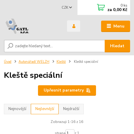
0
ks
CZK
za
0,00 Kč
Menu
Hledat
Úvod
Autonářadí WELZH
Kleště
Kleště speciální
Kleště speciální
Upřesnit parametry
Nejnovější
Nejlevnější
Nejdražší
Zobrazuji 1-16 z 16
strana
z 1