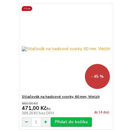
Akce
- 45 %
Stlačovák na hadicové svorky, 60 mm, Welzh
860,00 Kč
471,00 Kč
/
ks
do 14 dnů
389,26 Kč
bez DPH
Přidat do košíku