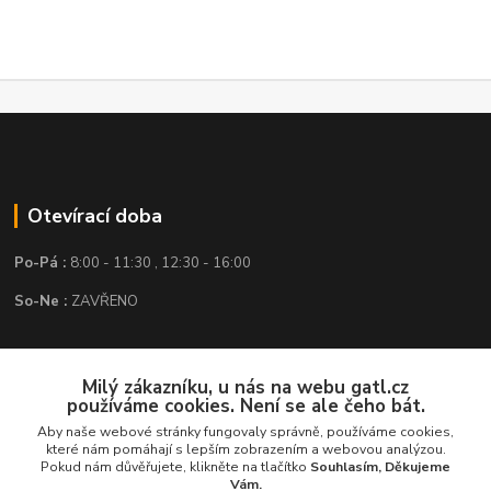
Otevírací doba
Po-Pá :
8:00 - 11:30 , 12:30 - 16:00
So-Ne :
ZAVŘENO
Kontakt
Milý zákazníku, u nás na webu gatl.cz
používáme cookies. Není se ale čeho bát.
GATL s.r.o.
Aby naše webové stránky fungovaly správně, používáme cookies,
které nám pomáhají s lepším zobrazením a webovou analýzou.
obchod@gatl.cz
,
info@gatl.cz
Pokud nám důvěřujete, klikněte na tlačítko
Souhlasím, Děkujeme
Vám.