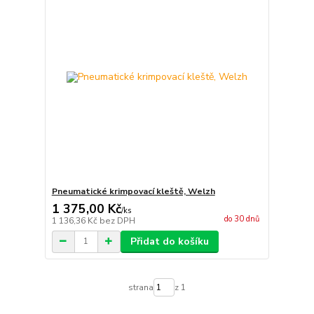
Pneumatické krimpovací kleště, Welzh
1 375,00 Kč
/
ks
do 30 dnů
1 136,36 Kč
bez DPH
Přidat do košíku
strana
z 1