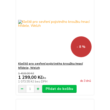
- 8 %
Kleště pro sevření pojistného kroužku hnací
hřídele, Welzh
1 418,00 Kč
1 299,00 Kč
/
ks
do 3 dnů
1 073,55 Kč
bez DPH
Přidat do košíku