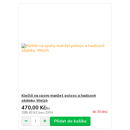
Kleště na spony manžet poloos a hadicové
objímky, Welzh
470,00 Kč
/
ks
do 30 dnů
388,43 Kč
bez DPH
Přidat do košíku