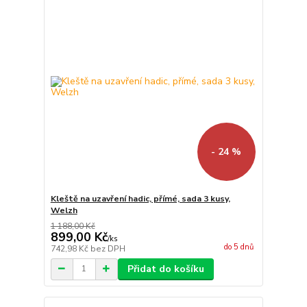
- 24 %
Kleště na uzavření hadic, přímé, sada 3 kusy,
Welzh
1 188,00 Kč
899,00 Kč
/
ks
do 5 dnů
742,98 Kč
bez DPH
Přidat do košíku