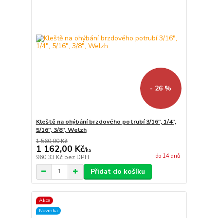
- 26 %
Kleště na ohýbání brzdového potrubí 3/16", 1/4",
5/16", 3/8", Welzh
1 560,00 Kč
1 162,00 Kč
/
ks
do 14 dnů
960,33 Kč
bez DPH
Přidat do košíku
Akce
Novinka