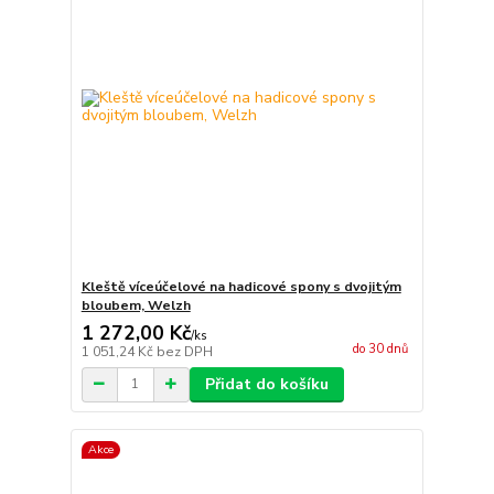
Kleště víceúčelové na hadicové spony s dvojitým
bloubem, Welzh
1 272,00 Kč
/
ks
do 30 dnů
1 051,24 Kč
bez DPH
Přidat do košíku
Akce