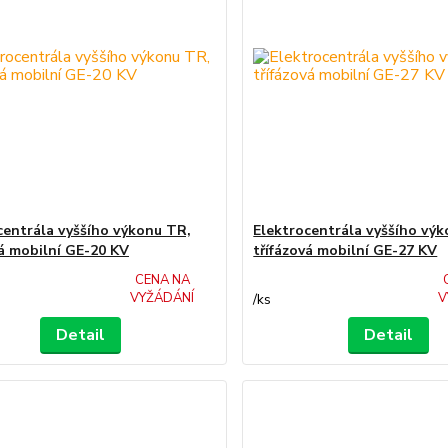
centrála vyššího výkonu TR,
Elektrocentrála vyššího vý
vá mobilní GE-20 KV
třífázová mobilní GE-27 KV
CENA NA
VYŽÁDÁNÍ
V
/
ks
Detail
Detail