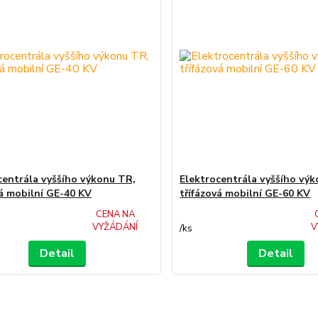
centrála vyššího výkonu TR,
Elektrocentrála vyššího vý
vá mobilní GE-40 KV
třífázová mobilní GE-60 KV
CENA NA
VYŽÁDÁNÍ
V
/
ks
Detail
Detail