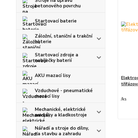
Stroje na úpravu
betonového povrchu
Startovací baterie
Záložní, staniční a trakční
baterie
Startovací zdroje a
nabíječky baterií
AKU mazací lisy
Elektro
třífázo
Vzduchové - pneumatické
mazací lisy
/
ks
Mechanické, elektrické
navijáky a kladkostroje
Nářadí a stroje do dílny,
na stavbu a zahradu