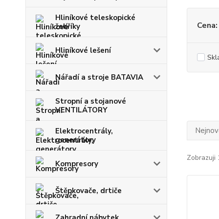
Hliníkové teleskopické
Cena:
žebříky
Hliníkové lešení
Skl
Nářadí a stroje BATAVIA
Stropní a stojanové
VENTILÁTORY
Nejnově
Elektrocentrály,
generátory
Zobrazuji 
Kompresory
Štěpkovače, drtiče
Zahradní nábytek