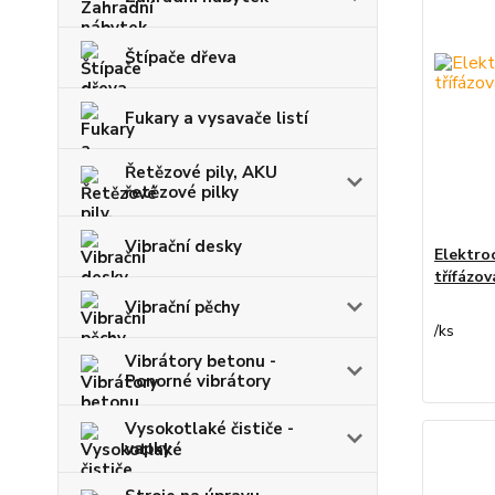
Štípače dřeva
Fukary a vysavače listí
Řetězové pily, AKU
řetězové pilky
Vibrační desky
Elektro
třífázo
Vibrační pěchy
/
ks
Vibrátory betonu -
Ponorné vibrátory
Vysokotlaké čističe -
vapky