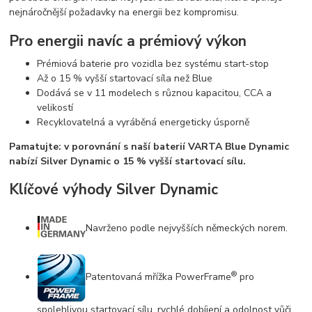
nejnáročnější požadavky na energii bez kompromisu.
Pro energii navíc a prémiový výkon
Prémiová baterie pro vozidla bez systému start-stop
Až o 15 % vyšší startovací síla než Blue
Dodává se v 11 modelech s různou kapacitou, CCA a
velikostí
Recyklovatelná a vyráběná energeticky úsporně
Pamatujte: v porovnání s naší baterií VARTA Blue Dynamic
nabízí Silver Dynamic o 15 % vyšší startovací sílu.
Klíčové výhody Silver Dynamic
Navrženo podle nejvyšších německých norem.
®
Patentovaná mřížka PowerFrame
pro
spolehlivou startovací sílu, rychlé dobíjení a odolnost vůči