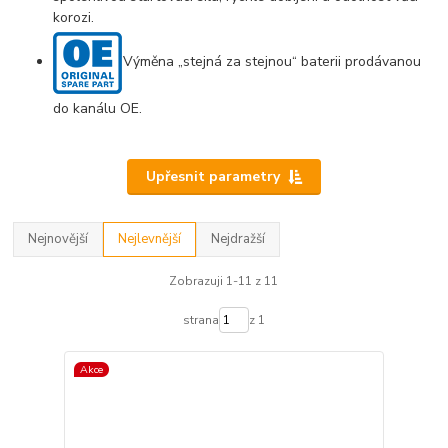
korozi.
Výměna „stejná za stejnou“ baterii prodávanou
do kanálu OE.
Upřesnit parametry
Nejnovější
Nejlevnější
Nejdražší
Zobrazuji 1-11 z 11
strana
z 1
Akce