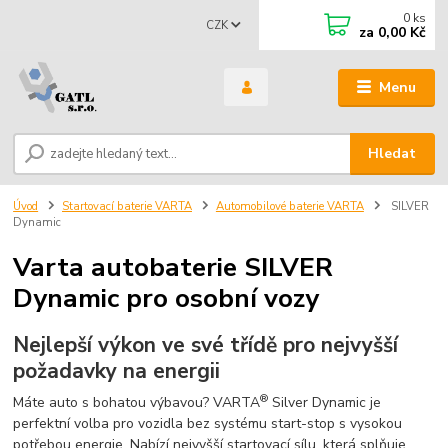
0
ks
CZK
za
0,00 Kč
Menu
Hledat
Úvod
Startovací baterie VARTA
Automobilové baterie VARTA
SILVER
Dynamic
Varta autobaterie SILVER
Dynamic pro osobní vozy
Nejlepší výkon ve své třídě pro nejvyšší
požadavky na energii
®
Máte auto s bohatou výbavou? VARTA
Silver Dynamic je
perfektní volba pro vozidla bez systému start-stop s vysokou
potřebou energie. Nabízí nejvyšší startovací sílu, která splňuje