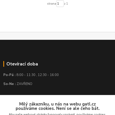
strana
z 1
Otevírací doba
Po-Pá :
8:00 - 11:30 , 12:30 - 16:00
So-Ne :
ZAVŘENO
Kontakt
Milý zákazníku, u nás na webu gatl.cz
používáme cookies. Není se ale čeho bát.
GATL s.r.o.
Aby naše webové stránky fungovaly správně, používáme cookies,