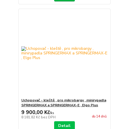
Uchopovač - kleště , pro mikrobargy , minirypadla
SPRINGERMAX a SPRINGERMAX-E , Elgo Plus
9 900,00 Kč
/
ks
do 14 dnů
8 181,82 Kč
bez DPH
Detail