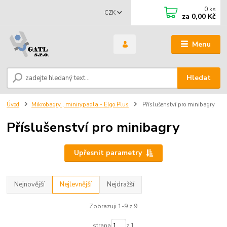
0
ks
CZK
za
0,00 Kč
Menu
Hledat
Úvod
Mikrobagry , minirypadla - Elgo Plus
Příslušenství pro minibagry
Příslušenství pro minibagry
Upřesnit parametry
Nejnovější
Nejlevnější
Nejdražší
Zobrazuji 1-9 z 9
strana
z 1