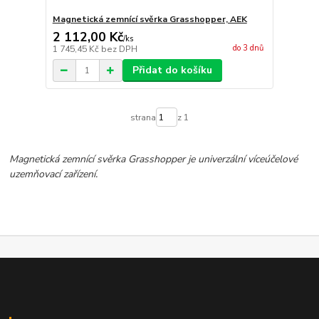
Magnetická zemnící svěrka Grasshopper, AEK
2 112,00 Kč
/
ks
do 3 dnů
1 745,45 Kč
bez DPH
Přidat do košíku
strana
z 1
Magnetická zemnící svěrka Grasshopper je univerzální víceúčelové
uzemňovací zařízení.