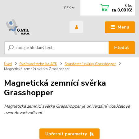
0
ks
CZK
za
0,00 Kč
Menu
Hledat
Úvod
Svařovací technika AEK
Standardní svěrky Grasshopper
Magnetická zemnící svěrka Grasshopper
Magnetická zemnící svěrka
Grasshopper
Magnetická zemnící svěrka Grasshopper je univerzální víceúčelové
uzemňovací zařízení.
Upřesnit parametry