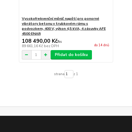
Vysokofrekvenční měnič napětí pro ponorné
vibrátory betonu v trubkovém rámu s
podvozkem, 400 V, výkon 4,5 kVA, 4 zásuvky AFE
4500 ENAR
108 490,00 Kč
/
ks
do 14 dnů
89 661,16 Kč
bez DPH
Přidat do košíku
strana
z 1