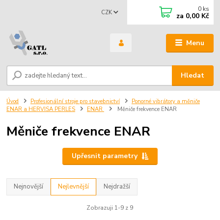
0
ks
CZK
za
0,00 Kč
Menu
Hledat
Úvod
Profesionální stroje pro stavebnictví
Ponorné vibrátory a měniče
ENAR a HERVISA PERLES
ENAR
Měniče frekvence ENAR
Měniče frekvence ENAR
Upřesnit parametry
Nejnovější
Nejlevnější
Nejdražší
Zobrazuji 1-9 z 9