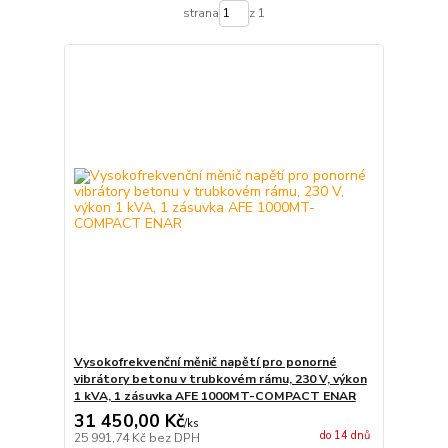
strana
z 1
Vysokofrekvenční měnič napětí pro ponorné
vibrátory betonu v trubkovém rámu, 230 V, výkon
1 kVA, 1 zásuvka AFE 1000MT-COMPACT ENAR
31 450,00 Kč
/
ks
do 14 dnů
25 991,74 Kč
bez DPH