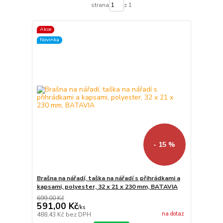
strana
z 1
Akce
Novinka
- 15 %
Brašna na nářadí, taška na nářadí s přihrádkami a
kapsami, polyester, 32 x 21 x 230 mm, BATAVIA
699,00 Kč
591,00 Kč
/
ks
na dotaz
488,43 Kč
bez DPH