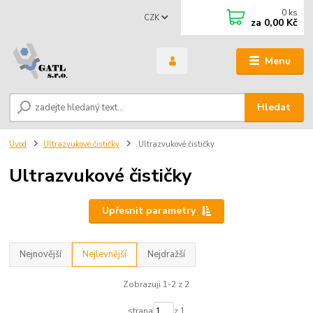
0
ks
CZK
za
0,00 Kč
Menu
Hledat
Úvod
Ultrazvukové čističky
Ultrazvukové čističky
Ultrazvukové čističky
Upřesnit parametry
Nejnovější
Nejlevnější
Nejdražší
Zobrazuji 1-2 z 2
strana
z 1