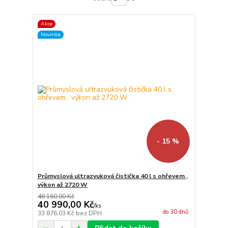
Akce
Novinka
- 15 %
Průmyslová ultrazvuková čistička 40 l s ohřevem ,
výkon až 2720 W
48 160,00 Kč
40 990,00 Kč
/
ks
do 30 dnů
33 876,03 Kč
bez DPH