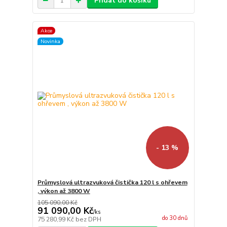
Přidat do košíku
Akce
Novinka
- 13 %
Průmyslová ultrazvuková čistička 120 l s ohřevem
, výkon až 3800 W
105 090,00 Kč
91 090,00 Kč
/
ks
do 30 dnů
75 280,99 Kč
bez DPH