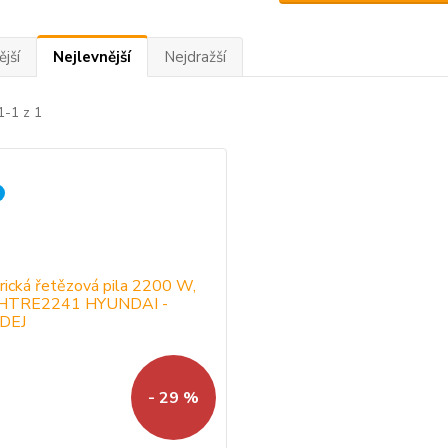
jší
Nejlevnější
Nejdražší
1-1 z 1
- 29 %