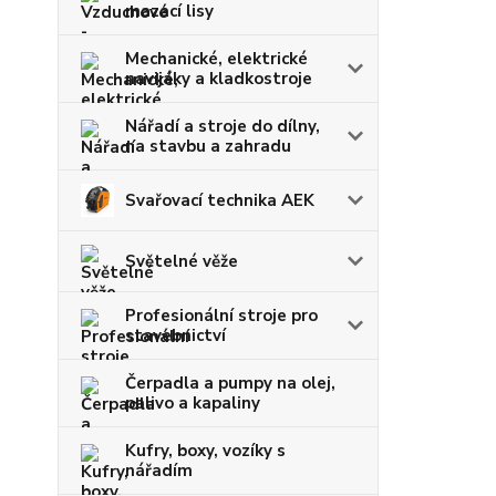
mazací lisy
Mechanické, elektrické
navijáky a kladkostroje
Nářadí a stroje do dílny,
na stavbu a zahradu
Svařovací technika AEK
Světelné věže
Profesionální stroje pro
stavebnictví
Čerpadla a pumpy na olej,
palivo a kapaliny
Kufry, boxy, vozíky s
nářadím