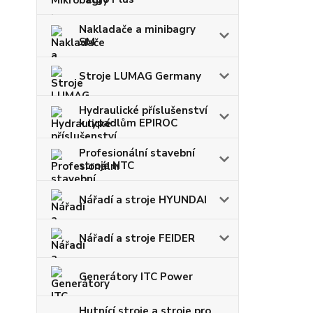
Nakladače a minibagry
SM
Stroje LUMAG Germany
Hydraulické příslušenství
k rypadlům EPIROC
Profesionální stavební
stroje NTC
Nářadí a stroje HYUNDAI
Nářadí a stroje FEIDER
Generátory ITC Power
Hutnící stroje a stroje pro