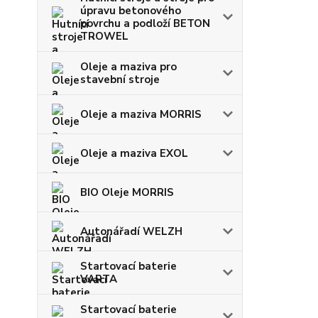
úpravu betonového
povrchu a podloží BETON
TROWEL
Oleje a maziva pro
stavební stroje
Oleje a maziva MORRIS
Oleje a maziva EXOL
BIO Oleje MORRIS
Autonářadí WELZH
Startovací baterie
VARTA
Startovací baterie