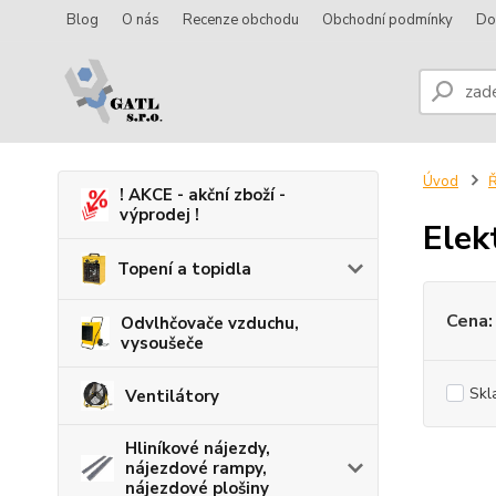
Blog
O nás
Recenze obchodu
Obchodní podmínky
Do
Úvod
Ř
! AKCE - akční zboží -
výprodej !
Elek
Topení a topidla
Cena:
Odvlhčovače vzduchu,
vysoušeče
Skl
Ventilátory
Hliníkové nájezdy,
nájezdové rampy,
nájezdové plošiny