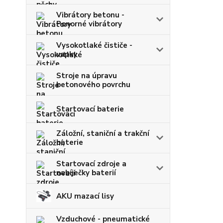
Vibrátory betonu -
Ponorné vibrátory
Vysokotlaké čističe -
vapky
Stroje na úpravu
betonového povrchu
Startovací baterie
Záložní, staniční a trakční
baterie
Startovací zdroje a
nabíječky baterií
AKU mazací lisy
Vzduchové - pneumatické