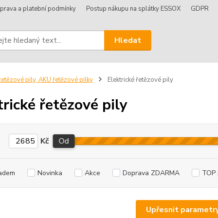
prava a platební podmínky
Postup nákupu na splátky ESSOX
GDPR
Hledat
etězové pily, AKU řetězové pilky
Elektrické řetězové pily
trické řetězové pily
Kč
Od
adem
Novinka
Akce
Doprava ZDARMA
TOP 
Upřesnit parametr