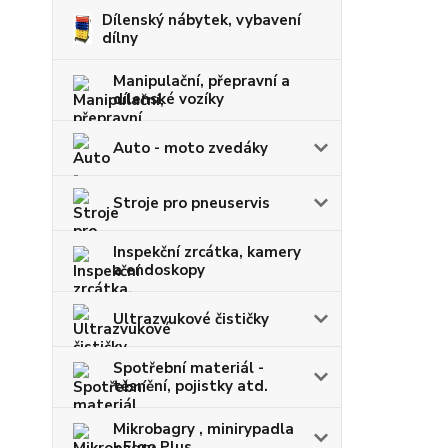
Dílenský nábytek, vybavení
dílny
Manipulační, přepravní a
dílenské vozíky
Auto - moto zvedáky
Stroje pro pneuservis
Inspekční zrcátka, kamery
a endoskopy
Ultrazvukové čističky
Spotřební materiál -
těsnění, pojistky atd.
Mikrobagry , minirypadla
- Elgo Plus