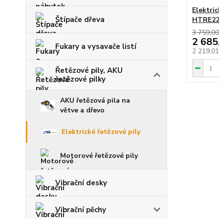
Elektric
Štípače dřeva
HTRE22
3 759,00
2 685
Fukary a vysavače listí
2 219,0
Řetězové pily, AKU
řetězové pilky
AKU řetězová pila na
větve a dřevo
Elektrické řetězové pily
Motorové řetězové pily
Vibrační desky
Vibrační pěchy