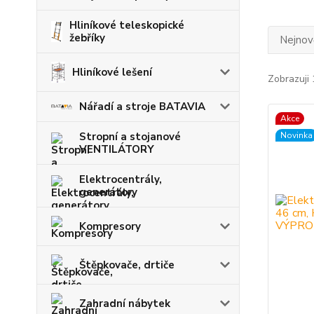
Hliníkové teleskopické
žebříky
Nejnově
Hliníkové lešení
Zobrazuji 
Nářadí a stroje BATAVIA
Akce
Novinka
Stropní a stojanové
VENTILÁTORY
Elektrocentrály,
generátory
Kompresory
Štěpkovače, drtiče
Zahradní nábytek