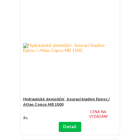
Hydraulické demoliční , bourací kladivo Epiroc /
Atlas Copco MB 1500
CENA NA
VYŽÁDÁNÍ
/
ks
Detail