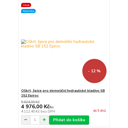
Akce
Novinka
- 12 %
Oškrt, špice pro demoliční hydraulické kladivo SB
152 Epiroc
5 624,00 Kč
4 976,00 Kč
/
ks
do 5 dnů
4 112,40 Kč
bez DPH
Přidat do košíku