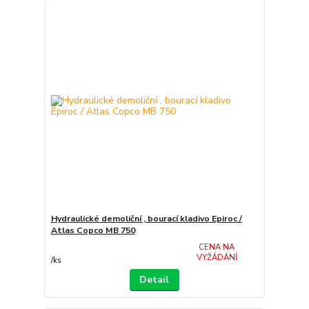
Hydraulické demoliční , bourací kladivo Epiroc /
Atlas Copco MB 750
CENA NA
VYŽÁDÁNÍ
/
ks
Detail