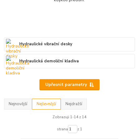
Hydraulické vibrační desky
Hydraulická demoliční kladiva
Upřesnit parametry
Nejnovější
Nejlevnější
Nejdražší
Zobrazuji 1-14 z 14
strana
z 1