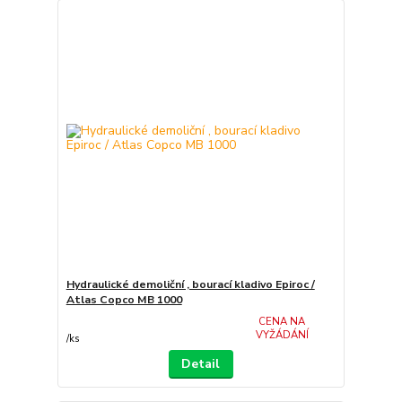
Hydraulické demoliční , bourací kladivo Epiroc /
Atlas Copco MB 1000
CENA NA
VYŽÁDÁNÍ
/
ks
Detail