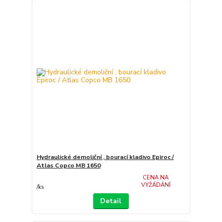
Hydraulické demoliční , bourací kladivo Epiroc /
Atlas Copco MB 1650
CENA NA
VYŽÁDÁNÍ
/
ks
Detail