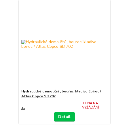
Hydraulické demoliční , bourací kladivo Epiroc /
Atlas Copco SB 702
CENA NA
VYŽÁDÁNÍ
/
ks
Detail