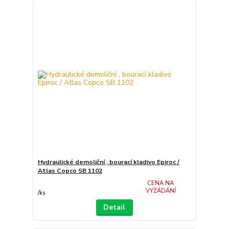
Hydraulické demoliční , bourací kladivo Epiroc /
Atlas Copco SB 1102
CENA NA
VYŽÁDÁNÍ
/
ks
Detail