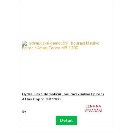
Hydraulické demoliční , bourací kladivo Epiroc /
Atlas Copco MB 1200
CENA NA
VYŽÁDÁNÍ
/
ks
Detail