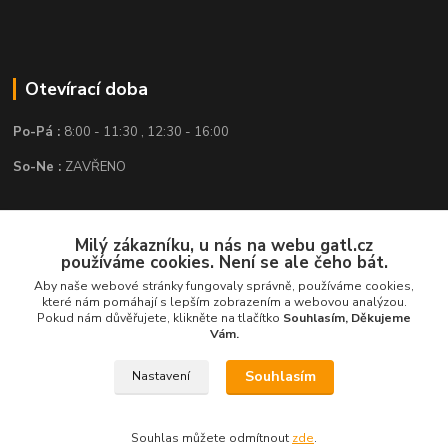
Otevírací doba
Po-Pá :
8:00 - 11:30 , 12:30 - 16:00
So-Ne :
ZAVŘENO
Kontakt
Milý zákazníku, u nás na webu gatl.cz
používáme cookies. Není se ale čeho bát.
GATL s.r.o.
Aby naše webové stránky fungovaly správně, používáme cookies,
které nám pomáhají s lepším zobrazením a webovou analýzou.
obchod@gatl.cz
,
info@gatl.cz
Pokud nám důvěřujete, klikněte na tlačítko
Souhlasím, Děkujeme
Vám.
Tel: +420 605 840 286
Souhlasím
Nastavení
Souhlas můžete odmítnout
zde
.