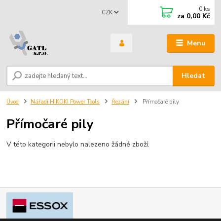
0
ks
CZK
za
0,00 Kč
Menu
Hledat
Úvod
Nářadí HIKOKI Power Tools
Řezání
Přímočaré pily
Přímočaré pily
V této kategorii nebylo nalezeno žádné zboží.