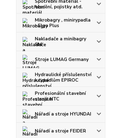
Spotřební materiál -
těsnění, pojistky atd.
Mikrobagry , minirypadla
- Elgo Plus
Nakladače a minibagry
SM
Stroje LUMAG Germany
Hydraulické příslušenství
k rypadlům EPIROC
Profesionální stavební
stroje NTC
Nářadí a stroje HYUNDAI
Nářadí a stroje FEIDER