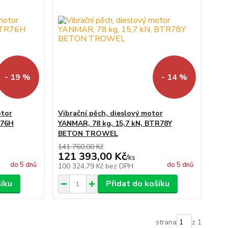
- 19 %
- 14 %
otor
Vibrační pěch, dieslový motor
R76H
YANMAR, 78 kg, 15,7 kN, BTR78Y
BETON TROWEL
141 760,00 Kč
121 393,00 Kč
/
ks
do 5 dnů
do 5 dnů
100 324,79 Kč
bez DPH
šíku
Přidat do košíku
strana
z 1