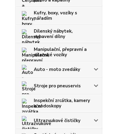
palivo a kapaliny
Kufry, boxy, vozíky s
nářadím
Dílenský nábytek,
vybavení dílny
Manipulační, přepravní a
dílenské vozíky
Auto - moto zvedáky
Stroje pro pneuservis
Inspekční zrcátka, kamery
a endoskopy
Ultrazvukové čističky