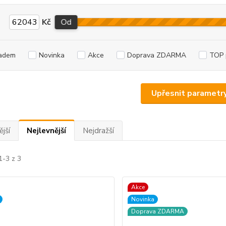
Kč
Od
adem
Novinka
Akce
Doprava ZDARMA
TOP 
Upřesnit parametr
jší
Nejlevnější
Nejdražší
1-3 z 3
Akce
Novinka
Doprava ZDARMA