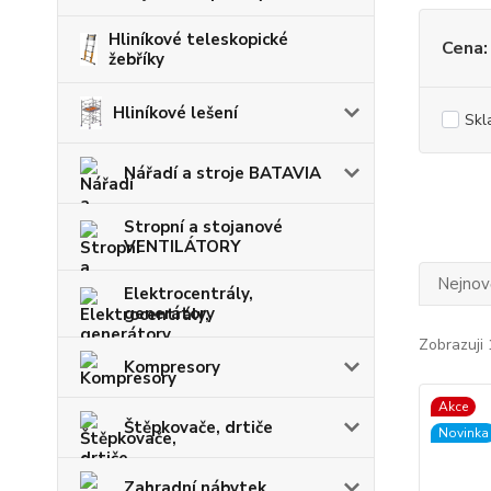
Hliníkové teleskopické
Cena:
žebříky
Hliníkové lešení
Skl
Nářadí a stroje BATAVIA
Stropní a stojanové
VENTILÁTORY
Nejnově
Elektrocentrály,
generátory
Zobrazuji 
Kompresory
Akce
Štěpkovače, drtiče
Novinka
Zahradní nábytek