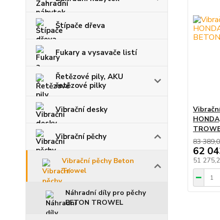
Štípače dřeva
Fukary a vysavače listí
Řetězové pily, AKU
řetězové pilky
Vibračn
Vibrační desky
HONDA, 
TROWE
Vibrační pěchy
83 389,0
62 04
51 275,
Vibrační pěchy Beton
Trowel
Náhradní díly pro pěchy
BETON TROWEL