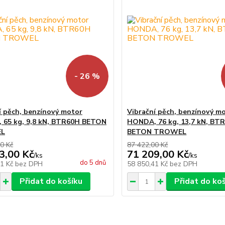
- 26 %
í pěch, benzínový motor
Vibrační pěch, benzínový m
65 kg, 9,8 kN, BTR60H BETON
HONDA, 76 kg, 13,7 kN, BT
L
BETON TROWEL
0 Kč
87 422,00 Kč
3,00 Kč
71 209,00 Kč
/
ks
/
ks
do 5 dnů
21 Kč
bez DPH
58 850,41 Kč
bez DPH
Přidat do košíku
Přidat do ko