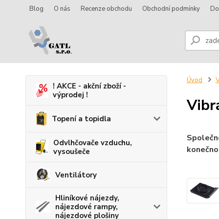
Blog
O nás
Recenze obchodu
Obchodní podmínky
Do
Úvod
V
! AKCE - akční zboží -
výprodej !
Vibr
Topení a topidla
Společno
Odvlhčovače vzduchu,
konečnou
vysoušeče
Ventilátory
Hliníkové nájezdy,
nájezdové rampy,
nájezdové plošiny