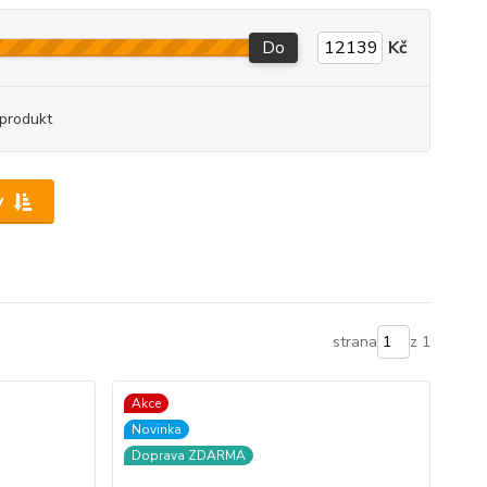
Do
Kč
produkt
y
strana
z 1
Akce
Novinka
Doprava ZDARMA