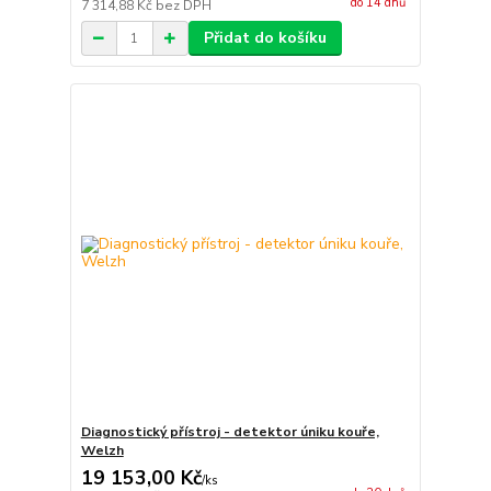
do 14 dnů
7 314,88 Kč
bez DPH
Přidat do košíku
Diagnostický přístroj - detektor úniku kouře,
Welzh
19 153,00 Kč
/
ks