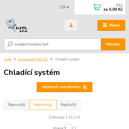
0
ks
CZK
za
0,00 Kč
Menu
Hledat
Úvod
Autonářadí WELZH
Chladící systém
Chladící systém
Upřesnit parametry
Nejnovější
Nejlevnější
Nejdražší
Zobrazuji 1-13 z 13
strana
z 1