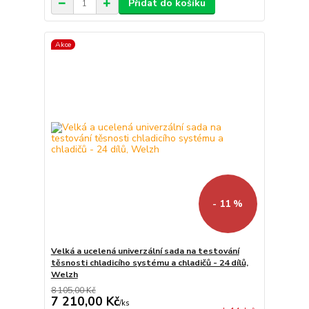
Přidat do košíku
Akce
- 11 %
Velká a ucelená univerzální sada na testování
těsnosti chladicího systému a chladičů - 24 dílů,
Welzh
8 105,00 Kč
7 210,00 Kč
/
ks