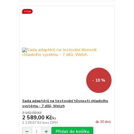
Akce
- 18 %
Sada adaptérů na testování těsnosti chladicího
systému - 7 dílů, Welzh
3 162,00 Kč
2 589,00 Kč
/
ks
do 30 dnů
2 139,67 Kč
bez DPH
Přidat do košíku