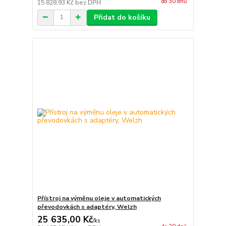
do 30 dnů
15 828,93 Kč
bez DPH
Přidat do košíku
Přístroj na výměnu oleje v automatických
převodovkách s adaptéry, Welzh
25 635,00 Kč
/
ks