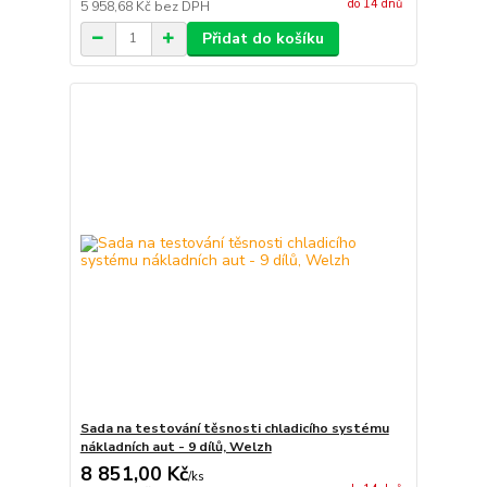
do 14 dnů
5 958,68 Kč
bez DPH
Přidat do košíku
Sada na testování těsnosti chladicího systému
nákladních aut - 9 dílů, Welzh
8 851,00 Kč
/
ks