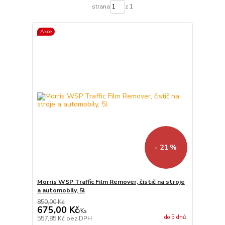
strana
z 1
Akce
- 21 %
Morris WSP Traffic Film Remover, čistič na stroje
a automobily, 5l
850,00 Kč
675,00 Kč
/
Ks
do 5 dnů
557,85 Kč
bez DPH