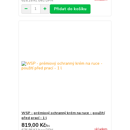
618,18 Kč
bez DPH
Přidat do košíku
WSP - prémiový ochranný krém na ruce - použití
před prací - 1 l
819,00 Kč
/
ks
skladem