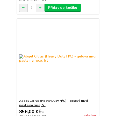
676,86 Kč
bez DPH
Přidat do košíku
Abgel Citrus (Heavy Duty H/C) - gelová mycí
pasta na ruce, 5 l
856,00 Kč
/
ks
skladem
707,44 Kč
bez DPH