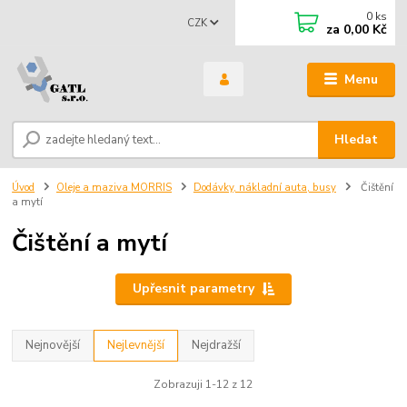
0
ks
CZK
za
0,00 Kč
Menu
Hledat
Úvod
Oleje a maziva MORRIS
Dodávky, nákladní auta, busy
Čištění
a mytí
Čištění a mytí
Upřesnit parametry
Nejnovější
Nejlevnější
Nejdražší
Zobrazuji 1-12 z 12