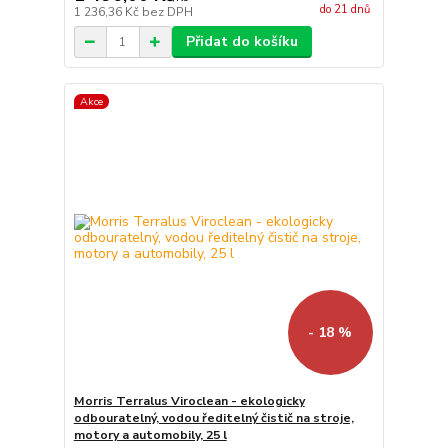
do 21 dnů
1 236,36 Kč
bez DPH
Přidat do košíku
Akce
- 18 %
Morris Terralus Viroclean - ekologicky
odbouratelný, vodou ředitelný čistič na stroje,
motory a automobily, 25 l