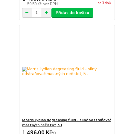
do 3 dnů
1 159,50 Kč
bez DPH
Přidat do košíku
Morris Lydian degreasing fluid - silný odstraňovač
mastných nečistot, 5 l
1 496,00 Kč
/
Ks