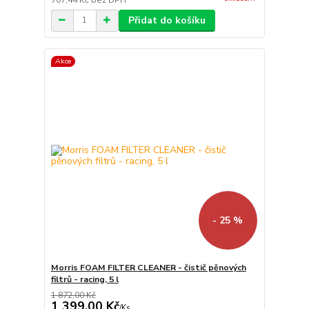
Přidat do košíku
Akce
- 25 %
Morris FOAM FILTER CLEANER - čistič pěnových
filtrů - racing, 5 l
1 872,00 Kč
1 399,00 Kč
/
Ks