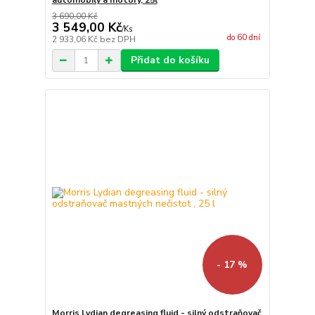
automobily a motory, 25l
3 690,00 Kč
3 549,00 Kč
/
Ks
do 60 dní
2 933,06 Kč
bez DPH
Přidat do košíku
- 17 %
Morris Lydian degreasing fluid - silný odstraňovač