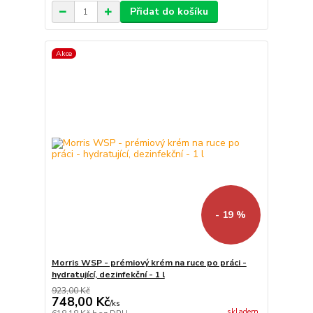
Přidat do košíku
Akce
- 19 %
Morris WSP - prémiový krém na ruce po práci -
hydratující, dezinfekční - 1 l
923,00 Kč
748,00 Kč
/
ks
skladem