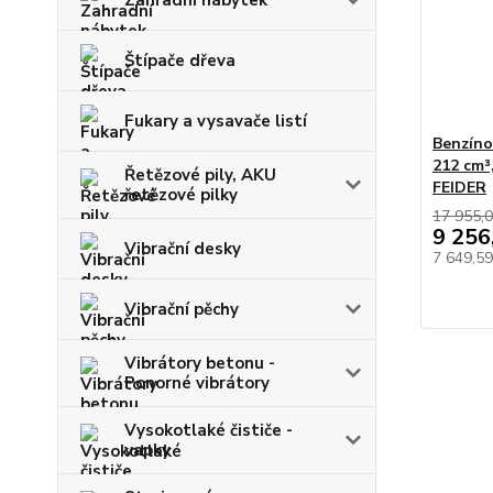
Zahradní nábytek
Štípače dřeva
Fukary a vysavače listí
Benzíno
212 cm³
Řetězové pily, AKU
FEIDER
řetězové pilky
17 955,0
9 256
Vibrační desky
7 649,5
Vibrační pěchy
Vibrátory betonu -
Ponorné vibrátory
Vysokotlaké čističe -
vapky