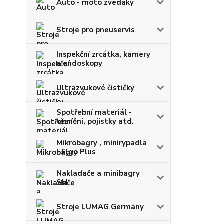
Auto - moto zvedáky
Stroje pro pneuservis
Inspekční zrcátka, kamery
a endoskopy
Ultrazvukové čističky
Spotřební materiál -
těsnění, pojistky atd.
Mikrobagry , minirypadla
- Elgo Plus
Nakladače a minibagry
SM
Stroje LUMAG Germany