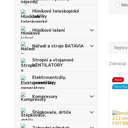
Skl
Hliníkové teleskopické
žebříky
Hliníkové lešení
Nářadí a stroje BATAVIA
Nejnově
Stropní a stojanové
Zobrazuji 
VENTILÁTORY
Elektrocentrály,
Akce
generátory
Novinka
Kompresory
Štěpkovače, drtiče