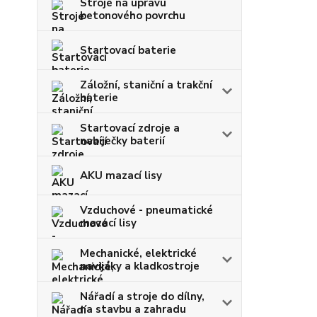
Stroje na úpravu
betonového povrchu
Startovací baterie
Záložní, staniční a trakční
baterie
Startovací zdroje a
nabíječky baterií
AKU mazací lisy
Vzduchové - pneumatické
mazací lisy
Mechanické, elektrické
navijáky a kladkostroje
Nářadí a stroje do dílny,
na stavbu a zahradu