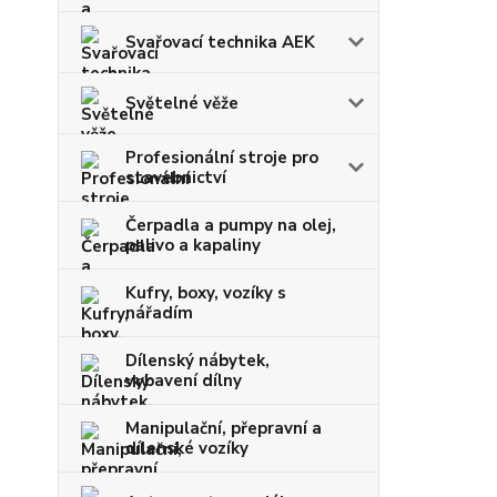
Svařovací technika AEK
Světelné věže
Profesionální stroje pro
stavebnictví
Čerpadla a pumpy na olej,
palivo a kapaliny
Kufry, boxy, vozíky s
nářadím
Dílenský nábytek,
vybavení dílny
Manipulační, přepravní a
dílenské vozíky