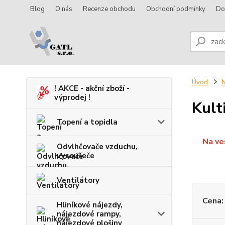
Blog
O nás
Recenze obchodu
Obchodní podmínky
Do
Úvod
N
! AKCE - akční zboží -
výprodej !
Kult
Topení a topidla
Na ve
Odvlhčovače vzduchu,
vysoušeče
Ventilátory
Cena:
Hliníkové nájezdy,
nájezdové rampy,
nájezdové plošiny