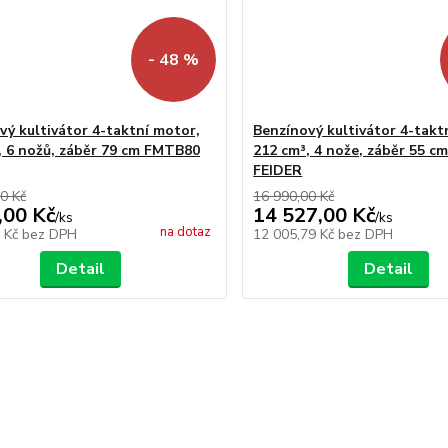
- 48 %
vý kultivátor 4-taktní motor,
Benzínový kultivátor 4-takt
, 6 nožů, záběr 79 cm FMTB80
212 cm³, 4 nože, záběr 55 
FEIDER
0 Kč
16 990,00 Kč
,00 Kč
14 527,00 Kč
/
ks
/
ks
na dotaz
9 Kč
bez DPH
12 005,79 Kč
bez DPH
Detail
Detail