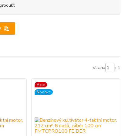
produkt
y
strana
z 1
Akce
Novinka