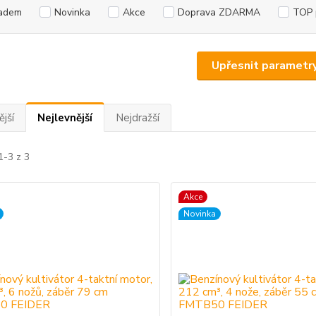
adem
Novinka
Akce
Doprava ZDARMA
TOP 
Upřesnit parametr
jší
Nejlevnější
Nejdražší
1-3 z 3
Akce
Novinka