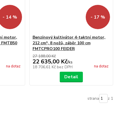
- 14 %
- 17 %
ní motor,
Benzínový kultivátor 4-taktní motor,
cm FMTB50
212 cm³, 8 nožů, záběr 100 cm
FMTCPRO100 FEIDER
27 188,00 Kč
22 635,00 Kč
/
ks
na dotaz
na dotaz
18 706,61 Kč
bez DPH
Detail
strana
z 1