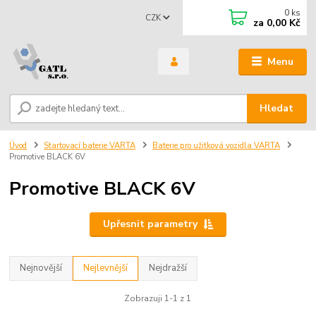
0
ks
CZK
za
0,00 Kč
Menu
Hledat
Úvod
Startovací baterie VARTA
Baterie pro užitková vozidla VARTA
Promotive BLACK 6V
Promotive BLACK 6V
Upřesnit parametry
Nejnovější
Nejlevnější
Nejdražší
Zobrazuji 1-1 z 1