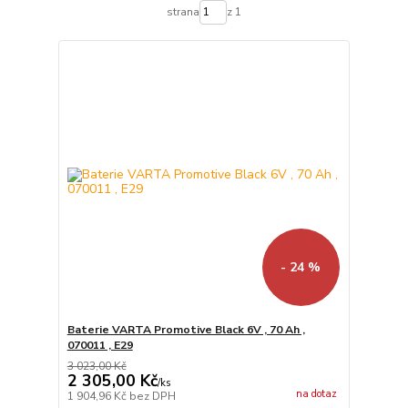
strana
z 1
- 24 %
Baterie VARTA Promotive Black 6V , 70 Ah ,
070011 , E29
3 023,00 Kč
2 305,00 Kč
/
ks
na dotaz
1 904,96 Kč
bez DPH