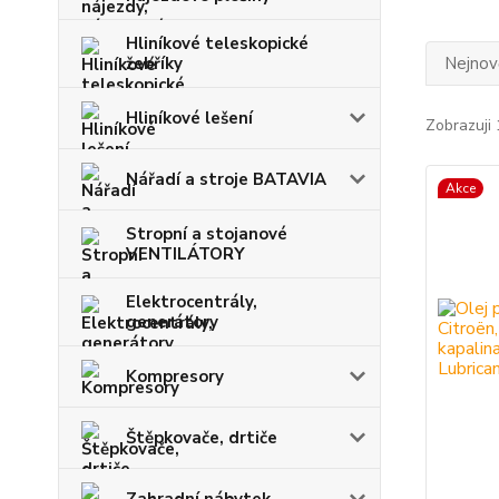
Hliníkové teleskopické
žebříky
Nejnově
Hliníkové lešení
Zobrazuji 
Nářadí a stroje BATAVIA
Akce
Stropní a stojanové
VENTILÁTORY
Elektrocentrály,
generátory
Kompresory
Štěpkovače, drtiče