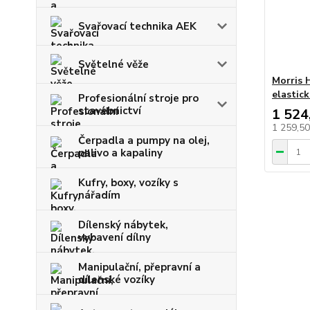
Svařovací technika AEK
Světelné věže
Morris H
elastick
Profesionální stroje pro
stavebnictví
1 524
1 259,5
Čerpadla a pumpy na olej,
palivo a kapaliny
Kufry, boxy, vozíky s
nářadím
Dílenský nábytek,
vybavení dílny
Manipulační, přepravní a
dílenské vozíky