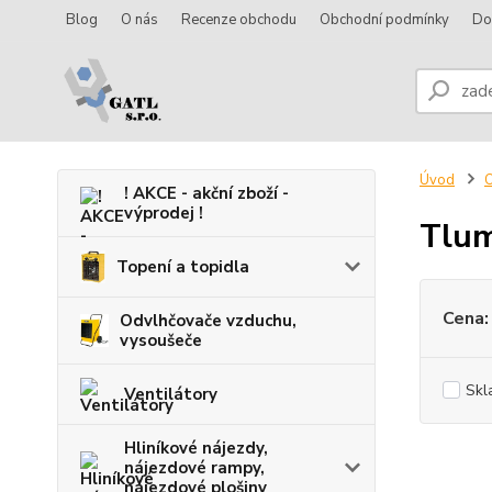
Blog
O nás
Recenze obchodu
Obchodní podmínky
Do
Úvod
O
! AKCE - akční zboží -
výprodej !
Tlum
Topení a topidla
Cena:
Odvlhčovače vzduchu,
vysoušeče
Skl
Ventilátory
Hliníkové nájezdy,
nájezdové rampy,
nájezdové plošiny