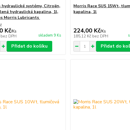
o hydraulické systémy, Citroën,
Morris Race SUS 15Wt, tlum
lená hydraulická kapalina, 1l,
kapalina, 1l
s Morris Lubricants
č
0 Kč
224,00 Kč
/
Ks
/
Ks
skladem 9 Ks
s
č
bez DPH
185,12 Kč
bez DPH
Přidat do košíku
Přidat do ko