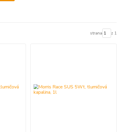
strana
z 1