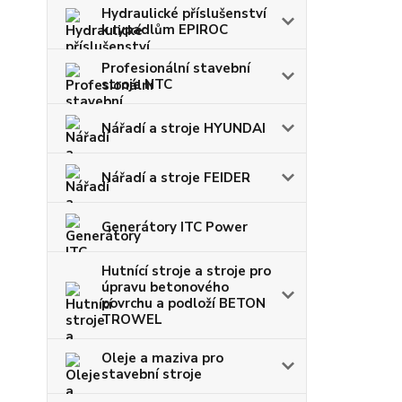
Hydraulické příslušenství
k rypadlům EPIROC
Profesionální stavební
stroje NTC
Nářadí a stroje HYUNDAI
Nářadí a stroje FEIDER
Generátory ITC Power
Hutnící stroje a stroje pro
úpravu betonového
povrchu a podloží BETON
TROWEL
Oleje a maziva pro
stavební stroje