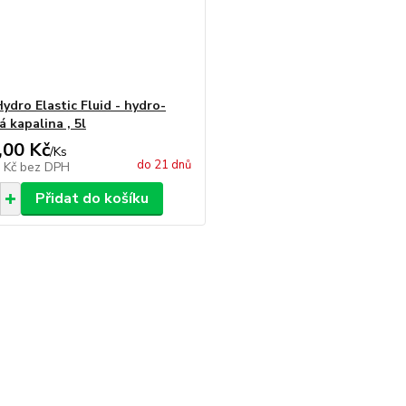
ydro Elastic Fluid - hydro-
á kapalina , 5l
,00 Kč
/
Ks
do 21 dnů
0 Kč
bez DPH
Přidat do košíku