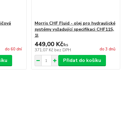
ičová
Morris CHF Fluid - olej pro hydraulické
systémy vyžadující specifikaci CHF11S,
1l
449,00 Kč
/
ks
do 60 dní
do 3 dnů
371,07 Kč
bez DPH
šíku
Přidat do košíku