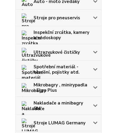
Auto - moto zvedáky
Stroje pro pneuservis
Inspekční zrcátka, kamery
a endoskopy
Ultrazvukové čističky
Spotřební materiál -
těsnění, pojistky atd.
Mikrobagry , minirypadla
- Elgo Plus
Nakladače a minibagry
SM
Stroje LUMAG Germany