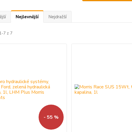
jší
Nejlevnější
Nejdražší
1-7 z 7
- 55 %