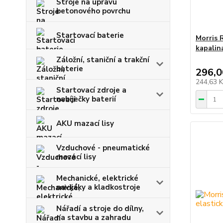
Stroje na úpravu
betonového povrchu
Startovací baterie
Morris 
kapalina
Záložní, staniční a trakční
baterie
296,0
244,63 
Startovací zdroje a
nabíječky baterií
AKU mazací lisy
Vzduchové - pneumatické
mazací lisy
Mechanické, elektrické
navijáky a kladkostroje
Nářadí a stroje do dílny,
na stavbu a zahradu