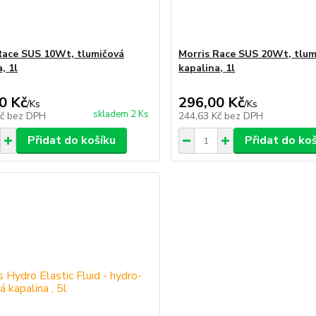
Race SUS 10Wt, tlumičová
Morris Race SUS 20Wt, tlum
, 1l
kapalina, 1l
0 Kč
296,00 Kč
/
Ks
/
Ks
skladem 2 Ks
Kč
bez DPH
244,63 Kč
bez DPH
Přidat do košíku
Přidat do ko