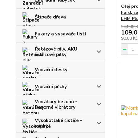
Zahradní nábytek
Olej pr
Ford, ze
Štípače dřeva
LHM Plu
244,00 K
109,0
Fukary a vysavače listí
90,08 K
Řetězové pily, AKU
řetězové pilky
Vibrační desky
Vibrační pěchy
Vibrátory betonu -
Ponorné vibrátory
Vysokotlaké čističe -
vapky