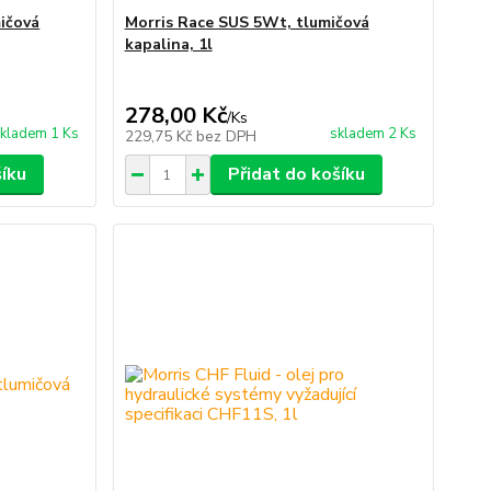
ičová
Morris Race SUS 5Wt, tlumičová
kapalina, 1l
278,00 Kč
/
Ks
kladem 1 Ks
skladem 2 Ks
229,75 Kč
bez DPH
šíku
Přidat do košíku