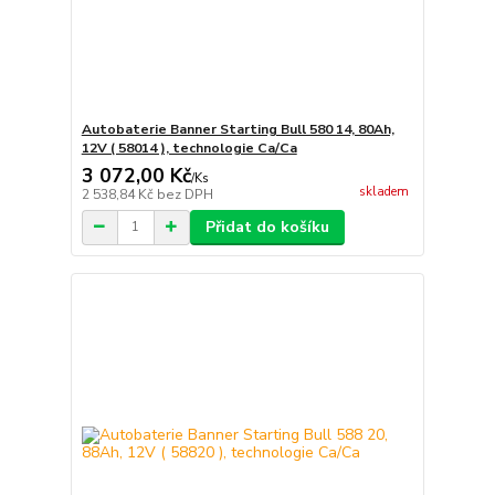
Autobaterie Banner Starting Bull 580 14, 80Ah,
12V ( 58014 ), technologie Ca/Ca
3 072,00 Kč
/
Ks
skladem
2 538,84 Kč
bez DPH
Přidat do košíku