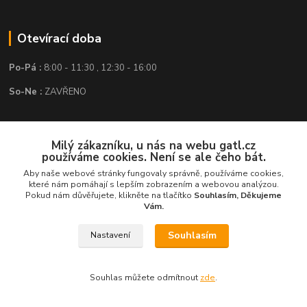
Otevírací doba
Po-Pá :
8:00 - 11:30 , 12:30 - 16:00
So-Ne :
ZAVŘENO
Kontakt
Milý zákazníku, u nás na webu gatl.cz
používáme cookies. Není se ale čeho bát.
GATL s.r.o.
Aby naše webové stránky fungovaly správně, používáme cookies,
které nám pomáhají s lepším zobrazením a webovou analýzou.
obchod@gatl.cz
,
info@gatl.cz
Pokud nám důvěřujete, klikněte na tlačítko
Souhlasím, Děkujeme
Vám.
Tel: +420 605 840 286
Souhlasím
Nastavení
Souhlas můžete odmítnout
zde
.
Vytvořeno na
Eshop-rychle.cz