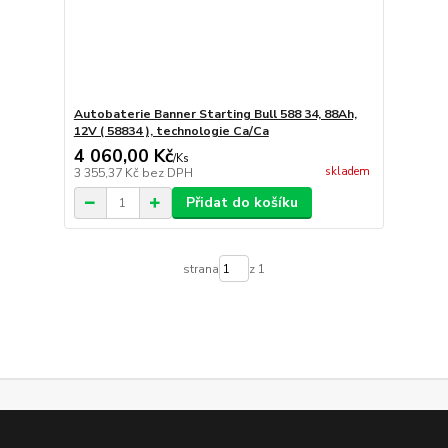
Autobaterie Banner Starting Bull 588 34, 88Ah,
12V ( 58834 ), technologie Ca/Ca
4 060,00 Kč
/
Ks
skladem
3 355,37 Kč
bez DPH
Přidat do košíku
strana
z 1