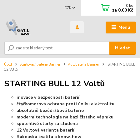
0
ks
CZK
za
0,00 Kč
Menu
Hledat
Úvod
Startovací baterie Banner
Autobaterie Banner
STARTING BULL
12 Voltů
STARTING BULL 12 Voltů
inovace v bezpečnosti baterií
čtyřkomorová ochrana proti úniku elektrolitu
absolutně bezúdržbová baterie
moderní technologie na bázi čistého vápníku
spolehlivé starty za studena
12 Voltová varianta baterií
Rakouská kvalita a know-how