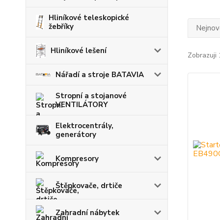
Hliníkové teleskopické
žebříky
Nejnově
Hliníkové lešení
Zobrazuji 
Nářadí a stroje BATAVIA
Stropní a stojanové
VENTILÁTORY
Elektrocentrály,
generátory
Kompresory
Štěpkovače, drtiče
Zahradní nábytek