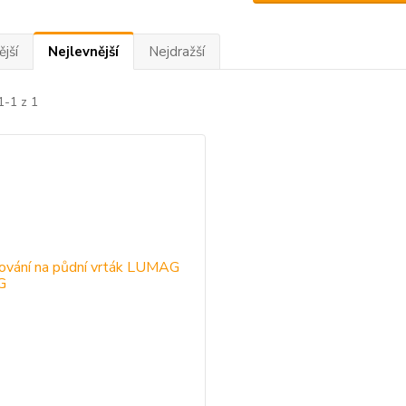
jší
Nejlevnější
Nejdražší
1-1 z 1