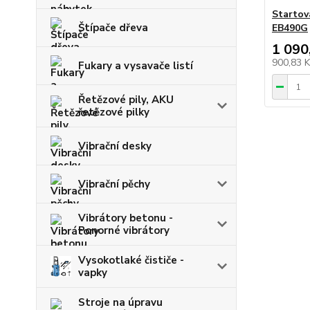
Startov
Štípače dřeva
EB490G
1 090
900,83 
Fukary a vysavače listí
Řetězové pily, AKU
řetězové pilky
Vibrační desky
Vibrační pěchy
Vibrátory betonu -
Ponorné vibrátory
Vysokotlaké čističe -
vapky
Stroje na úpravu