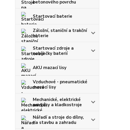
betonového povrchu
Startovací baterie
Záložní, staniční a trakční
baterie
Startovací zdroje a
nabíječky baterií
AKU mazací lisy
Vzduchové - pneumatické
mazací lisy
Mechanické, elektrické
navijáky a kladkostroje
Nářadí a stroje do dílny,
na stavbu a zahradu