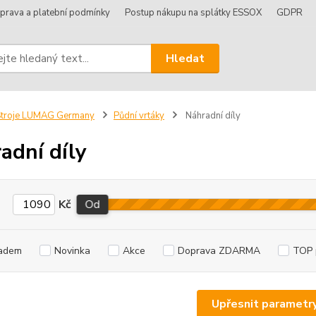
prava a platební podmínky
Postup nákupu na splátky ESSOX
GDPR
Hledat
Stroje LUMAG Germany
Půdní vrtáky
Náhradní díly
adní díly
Kč
Od
adem
Novinka
Akce
Doprava ZDARMA
TOP 
Upřesnit parametr