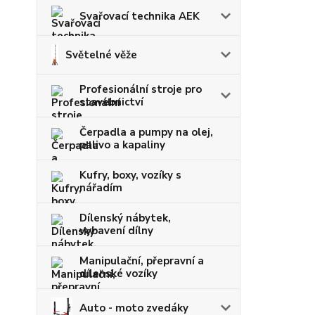
Svařovací technika AEK
Světelné věže
Profesionální stroje pro
stavebnictví
Čerpadla a pumpy na olej,
palivo a kapaliny
Kufry, boxy, vozíky s
nářadím
Dílenský nábytek,
vybavení dílny
Manipulační, přepravní a
dílenské vozíky
Auto - moto zvedáky