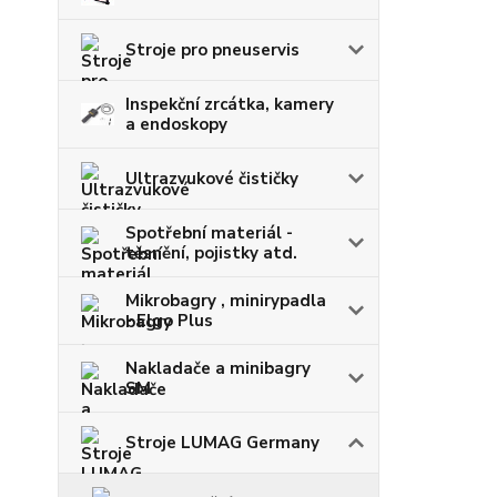
Stroje pro pneuservis
Inspekční zrcátka, kamery
a endoskopy
Ultrazvukové čističky
Spotřební materiál -
těsnění, pojistky atd.
Mikrobagry , minirypadla
- Elgo Plus
Nakladače a minibagry
SM
Stroje LUMAG Germany