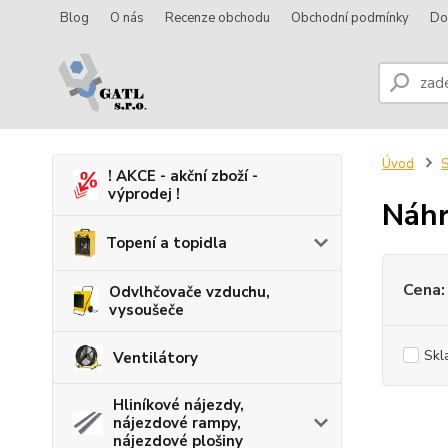
Blog
O nás
Recenze obchodu
Obchodní podmínky
Do
Úvod
! AKCE - akční zboží -
výprodej !
Náhr
Topení a topidla
Cena:
Odvlhčovače vzduchu,
vysoušeče
Skl
Ventilátory
Hliníkové nájezdy,
nájezdové rampy,
nájezdové plošiny