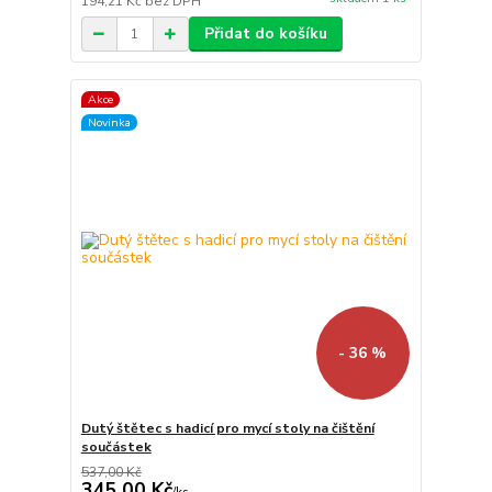
194,21 Kč
bez DPH
Přidat do košíku
Akce
Novinka
- 36 %
Dutý štětec s hadicí pro mycí stoly na čištění
součástek
537,00 Kč
345,00 Kč