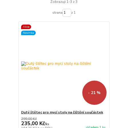
Zobrazuji 1-3 z 3
strana
z 1
Akce
Novinka
- 21 %
Dutý štětec pro mycí stoly na čištění součástek
299,00 Kč
235,00 Kč
/
ks
skladem 1 ks