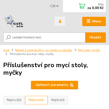
0
ks
CZK
za
0,00 Kč
Menu
Hledat
Úvod
Nářadí a stroje do dílny, na stavbu a zahradu
Mycí stoly, myčky
Příslušenství pro mycí stoly, myčky
Příslušenství pro mycí stoly,
myčky
Upřesnit parametry
Nejnovější
Nejlevnější
Nejdražší