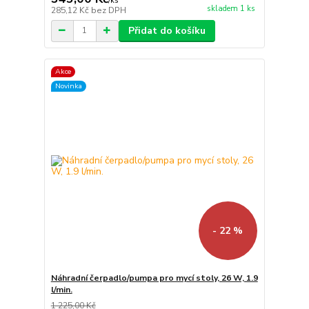
/
ks
skladem 1 ks
285,12 Kč
bez DPH
Přidat do košíku
Akce
Novinka
- 22 %
Náhradní čerpadlo/pumpa pro mycí stoly, 26 W, 1.9
l/min.
1 225,00 Kč