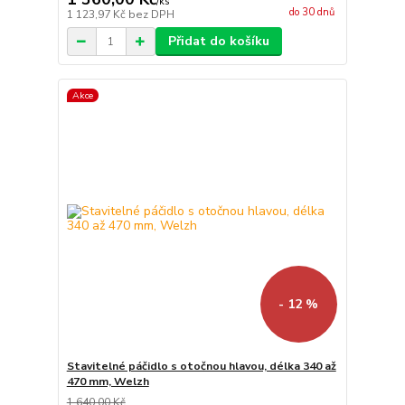
/
ks
do 30 dnů
1 123,97 Kč
bez DPH
Přidat do košíku
Akce
- 12 %
Stavitelné páčidlo s otočnou hlavou, délka 340 až
470 mm, Welzh
1 640,00 Kč