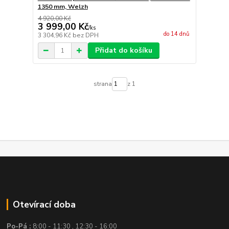
1350 mm, Welzh
4 920,00 Kč
3 999,00 Kč
/
ks
do 14 dnů
3 304,96 Kč
bez DPH
Přidat do košíku
strana
z 1
Otevírací doba
Po-Pá :
8:00 - 11:30 , 12:30 - 16:00