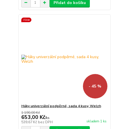
Přidat do košíku
Akce
- 45 %
Háky univerzální podpěrné, sada 4 kusy, Welzh
1 190,00 Kč
653,00 Kč
/
ks
skladem 1 ks
539,67 Kč
bez DPH