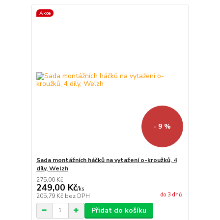
Akce
- 9 %
Sada montážních háčků na vytažení o-kroužků, 4
díly, Welzh
275,00 Kč
249,00 Kč
/
ks
do 3 dnů
205,79 Kč
bez DPH
Přidat do košíku