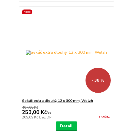
Akce
- 38 %
Sekáč extra dlouhý, 12 x 300 mm, Welzh
407,00 Kč
253,00 Kč
/
ks
na dotaz
209,09 Kč
bez DPH
Detail