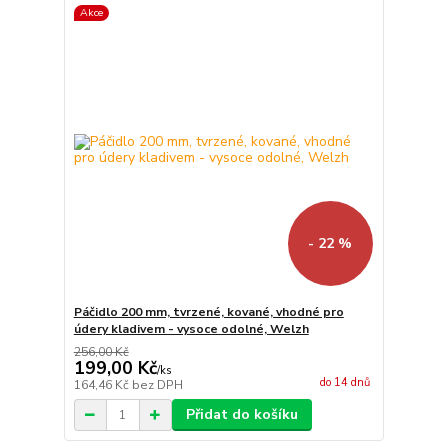
Akce
- 22 %
Páčidlo 200 mm, tvrzené, kované, vhodné pro
údery kladivem - vysoce odolné, Welzh
256,00 Kč
199,00 Kč
/
ks
do 14 dnů
164,46 Kč
bez DPH
Přidat do košíku