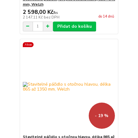
mm, Welzh
2 598,00 Kč
/
ks
do 14 dnů
2 147,11 Kč
bez DPH
Přidat do košíku
Akce
- 19 %
Stavitelné páčidlo s otočnou hlavou, délka 865 až