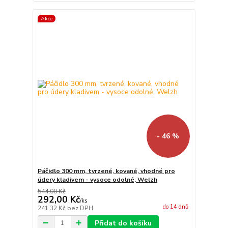
Akce
- 46 %
Páčidlo 300 mm, tvrzené, kované, vhodné pro
údery kladivem - vysoce odolné, Welzh
544,00 Kč
292,00 Kč
/
ks
do 14 dnů
241,32 Kč
bez DPH
Přidat do košíku