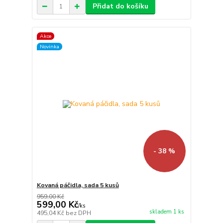
Přidat do košíku
Akce
Novinka
- 38 %
Kovaná páčidla, sada 5 kusů
959,00 Kč
599,00 Kč
/
ks
skladem 1 ks
495,04 Kč
bez DPH