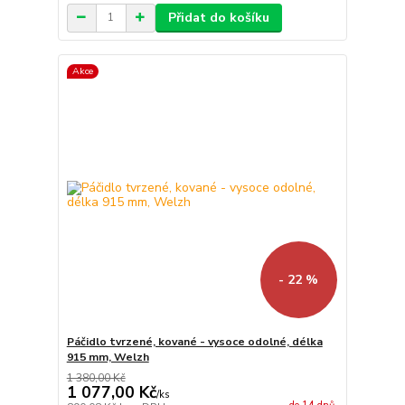
Přidat do košíku
Akce
- 22 %
Páčidlo tvrzené, kované - vysoce odolné, délka
915 mm, Welzh
1 380,00 Kč
1 077,00 Kč
/
ks