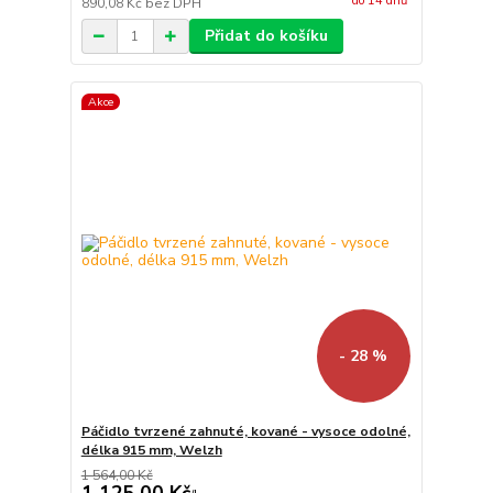
do 14 dnů
890,08 Kč
bez DPH
Přidat do košíku
Akce
- 28 %
Páčidlo tvrzené zahnuté, kované - vysoce odolné,
délka 915 mm, Welzh
1 564,00 Kč
1 125,00 Kč