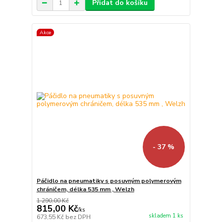
Přidat do košíku
Akce
- 37 %
Páčidlo na pneumatiky s posuvným polymerovým
chráničem, délka 535 mm , Welzh
1 290,00 Kč
815,00 Kč
/
ks
skladem 1 ks
673,55 Kč
bez DPH