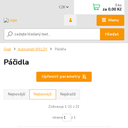
0
ks
CZK
za
0,00 Kč
Menu
Hledat
Úvod
Autonářadí WELZH
Páčidla
Páčidla
Upřesnit parametry
Nejnovější
Nejlevnější
Nejdražší
Zobrazuji 1-21 z 21
strana
z 1