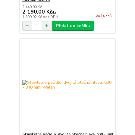
940 mm, Welzh
2 440,00 Kč
2 190,00 Kč
/
ks
do 14 dnů
1 809,92 Kč
bez DPH
Přidat do košíku
Stavitelné páčidlo, dvojitá otočná hlava, 630 - 940