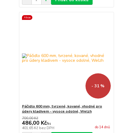
Akce
- 31 %
Páčidlo 600 mm, tvrzené, kované, vhodné pro
údery kladivem - vysoce odolné, Welzh
700,00 Kč
486,00 Kč
/
ks
do 14 dnů
401,65 Kč
bez DPH