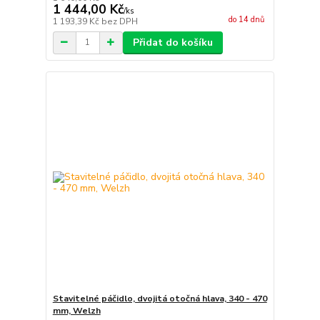
1 444,00 Kč
/
ks
do 14 dnů
1 193,39 Kč
bez DPH
Přidat do košíku
Stavitelné páčidlo, dvojitá otočná hlava, 340 - 470
mm, Welzh