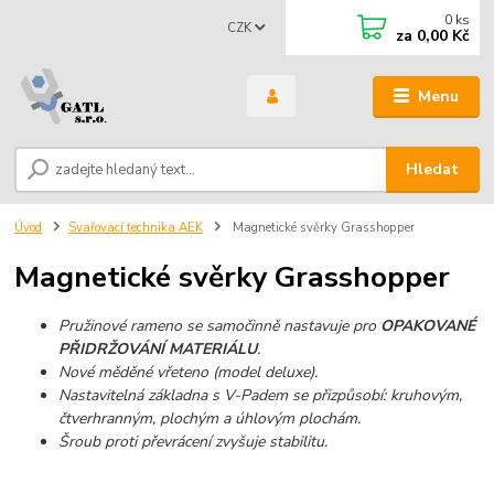
0
ks
CZK
za
0,00 Kč
Menu
Hledat
Úvod
Svařovací technika AEK
Magnetické svěrky Grasshopper
Magnetické svěrky Grasshopper
Pružinové rameno se samočinně nastavuje pro
OPAKOVANÉ
PŘIDRŽOVÁNÍ MATERIÁLU
.
Nové měděné vřeteno (model deluxe).
Nastavitelná základna s V-Padem se přizpůsobí: kruhovým,
čtverhranným, plochým a úhlovým plochám.
Šroub proti převrácení zvyšuje stabilitu.