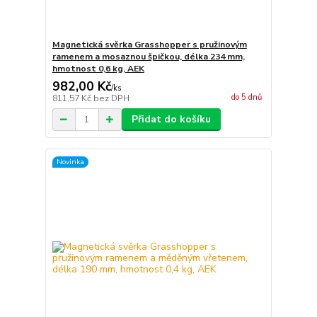
Magnetická svěrka Grasshopper s pružinovým
ramenem a mosaznou špičkou, délka 234 mm,
hmotnost 0,6 kg, AEK
982,00 Kč
/
ks
do 5 dnů
811,57 Kč
bez DPH
Přidat do košíku
Novinka