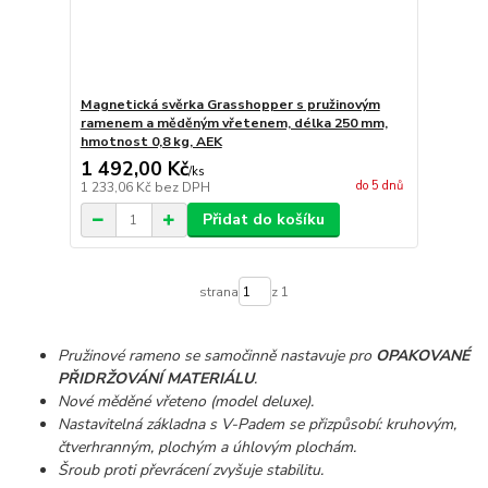
Magnetická svěrka Grasshopper s pružinovým
ramenem a měděným vřetenem, délka 250 mm,
hmotnost 0,8 kg, AEK
1 492,00 Kč
/
ks
do 5 dnů
1 233,06 Kč
bez DPH
Přidat do košíku
strana
z 1
Pružinové rameno se samočinně nastavuje pro
OPAKOVANÉ
PŘIDRŽOVÁNÍ MATERIÁLU
.
Nové měděné vřeteno (model deluxe).
Nastavitelná základna s V-Padem se přizpůsobí: kruhovým,
čtverhranným, plochým a úhlovým plochám.
Šroub proti převrácení zvyšuje stabilitu.