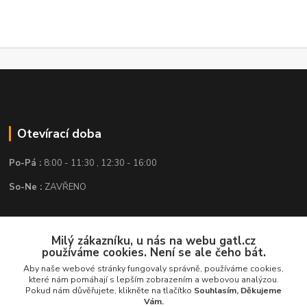
Otevírací doba
Po-Pá :
8:00 - 11:30 , 12:30 - 16:00
So-Ne :
ZAVŘENO
Kontakt
Milý zákazníku, u nás na webu gatl.cz
používáme cookies. Není se ale čeho bát.
GATL s.r.o.
Aby naše webové stránky fungovaly správně, používáme cookies,
které nám pomáhají s lepším zobrazením a webovou analýzou.
obchod@gatl.cz
,
info@gatl.cz
Pokud nám důvěřujete, klikněte na tlačítko
Souhlasím, Děkujeme
Vám.