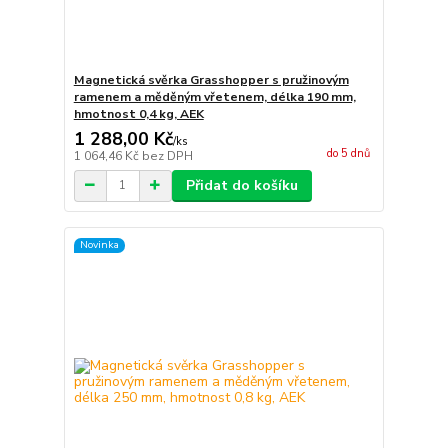
Magnetická svěrka Grasshopper s pružinovým
ramenem a měděným vřetenem, délka 190 mm,
hmotnost 0,4 kg, AEK
1 288,00 Kč
/
ks
do 5 dnů
1 064,46 Kč
bez DPH
Přidat do košíku
Novinka