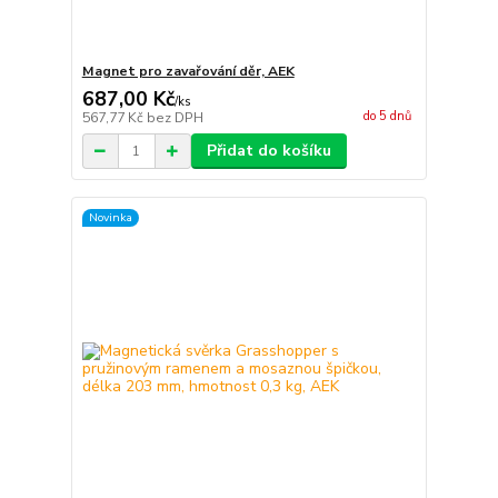
Magnet pro zavařování děr, AEK
687,00 Kč
/
ks
do 5 dnů
567,77 Kč
bez DPH
Přidat do košíku
Novinka