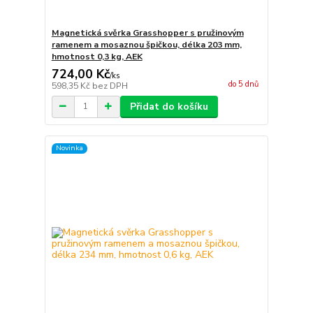
Magnetická svěrka Grasshopper s pružinovým
ramenem a mosaznou špičkou, délka 203 mm,
hmotnost 0,3 kg, AEK
724,00 Kč
/
ks
do 5 dnů
598,35 Kč
bez DPH
Přidat do košíku
Novinka