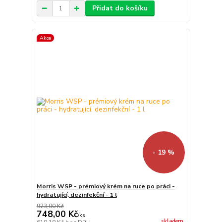
Přidat do košíku
Akce
- 19 %
Morris WSP - prémiový krém na ruce po práci -
hydratující, dezinfekční - 1 l
923,00 Kč
748,00 Kč
/
ks
skladem