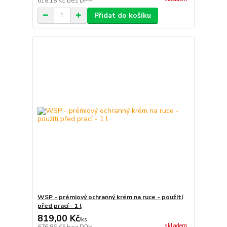
618,18 Kč
bez DPH
Přidat do košíku
WSP - prémiový ochranný krém na ruce - použití
před prací - 1 l
819,00 Kč
/
ks
skladem