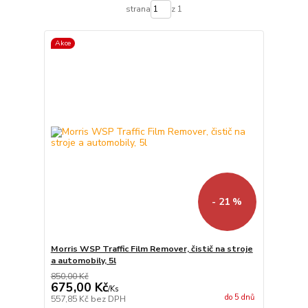
strana
z 1
Akce
- 21 %
Morris WSP Traffic Film Remover, čistič na stroje
a automobily, 5l
850,00 Kč
675,00 Kč
/
Ks
do 5 dnů
557,85 Kč
bez DPH