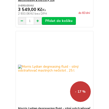
automobily a motory, 25l
3 690,00 Kč
3 549,00 Kč
/
Ks
do 60 dní
2 933,06 Kč
bez DPH
Přidat do košíku
- 17 %
Morris Lydian degreasing fluid - silný odstraňovač