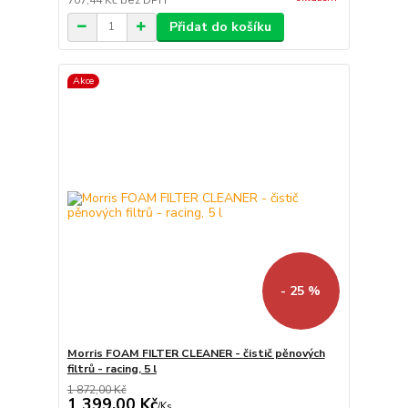
Přidat do košíku
Akce
- 25 %
Morris FOAM FILTER CLEANER - čistič pěnových
filtrů - racing, 5 l
1 872,00 Kč
1 399,00 Kč
/
Ks