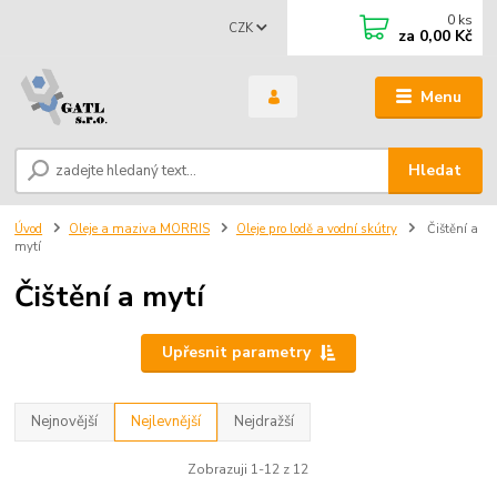
0
ks
CZK
za
0,00 Kč
Menu
Hledat
Úvod
Oleje a maziva MORRIS
Oleje pro lodě a vodní skútry
Čištění a
mytí
Čištění a mytí
Upřesnit parametry
Nejnovější
Nejlevnější
Nejdražší
Zobrazuji 1-12 z 12