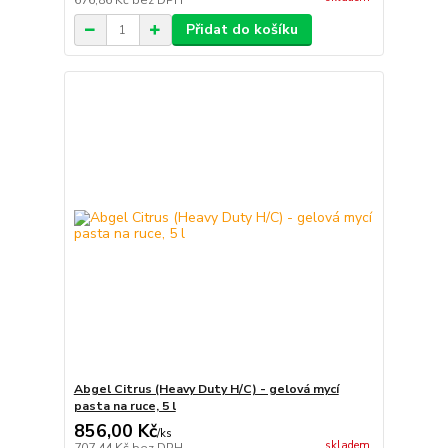
676,86 Kč
bez DPH
Přidat do košíku
Abgel Citrus (Heavy Duty H/C) - gelová mycí
pasta na ruce, 5 l
856,00 Kč
/
ks
skladem
707,44 Kč
bez DPH