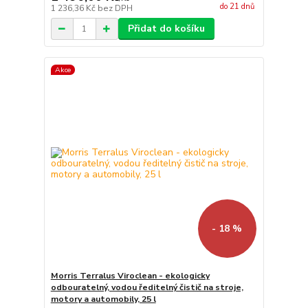
do 21 dnů
1 236,36 Kč
bez DPH
Přidat do košíku
Akce
- 18 %
Morris Terralus Viroclean - ekologicky
odbouratelný, vodou ředitelný čistič na stroje,
motory a automobily, 25 l