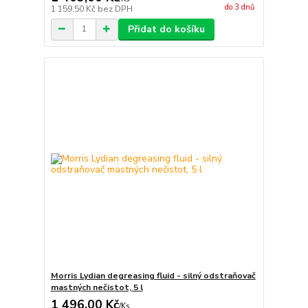
do 3 dnů
1 159,50 Kč
bez DPH
Přidat do košíku
Morris Lydian degreasing fluid - silný odstraňovač
mastných nečistot, 5 l
1 496,00 Kč
/
Ks