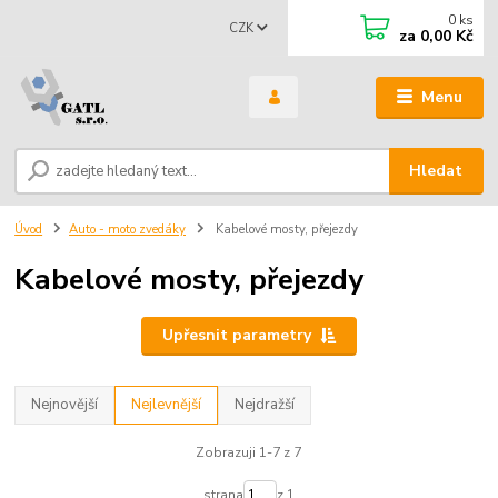
0
ks
CZK
za
0,00 Kč
Menu
Hledat
Úvod
Auto - moto zvedáky
Kabelové mosty, přejezdy
Kabelové mosty, přejezdy
Upřesnit parametry
Nejnovější
Nejlevnější
Nejdražší
Zobrazuji 1-7 z 7
strana
z 1