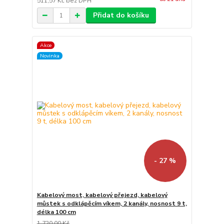
511,57 Kč
bez DPH
Přidat do košíku
Akce
Novinka
- 27 %
Kabelový most, kabelový přejezd, kabelový
můstek s odklápěcím víkem, 2 kanály, nosnost 9 t,
délka 100 cm
1 720,00 Kč