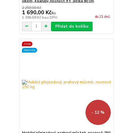
víkem, 4 kanály, nosnost 9 t, délka 80 cm
2 259,00 Kč
1 690,00 Kč
/
ks
do 21 dnů
1 396,69 Kč
bez DPH
Přidat do košíku
Akce
Novinka
- 12 %
Mobilní přejezdový, prahový můstek, nosnost 250