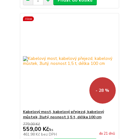
Přidat do košíku
Akce
- 28 %
Kabelový most, kabelový přejezd, kabelový
můstek, žlutý, nosnost 1,5 t, délka 100 cm
779,00 Kč
559,00 Kč
/
ks
do 21 dnů
461,98 Kč
bez DPH