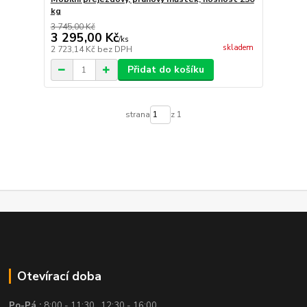
kg
3 745,00 Kč
3 295,00 Kč
/
ks
skladem
2 723,14 Kč
bez DPH
Přidat do košíku
strana
z 1
Otevírací doba
Po-Pá :
8:00 - 11:30 , 12:30 - 16:00