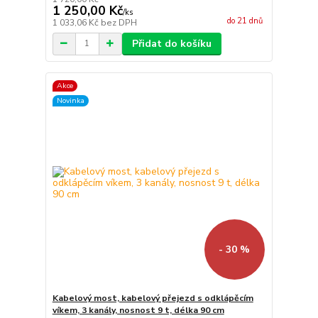
1 250,00 Kč
/
ks
do 21 dnů
1 033,06 Kč
bez DPH
Přidat do košíku
Akce
Novinka
- 30 %
Kabelový most, kabelový přejezd s odklápěcím
víkem, 3 kanály, nosnost 9 t, délka 90 cm