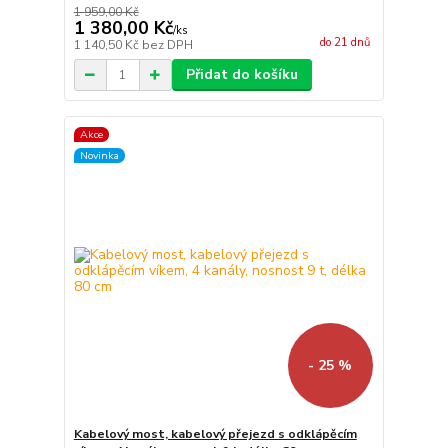
1 959,00 Kč
1 380,00 Kč
/
ks
do 21 dnů
1 140,50 Kč
bez DPH
Přidat do košíku
Akce
Novinka
- 25 %
Kabelový most, kabelový přejezd s odklápěcím