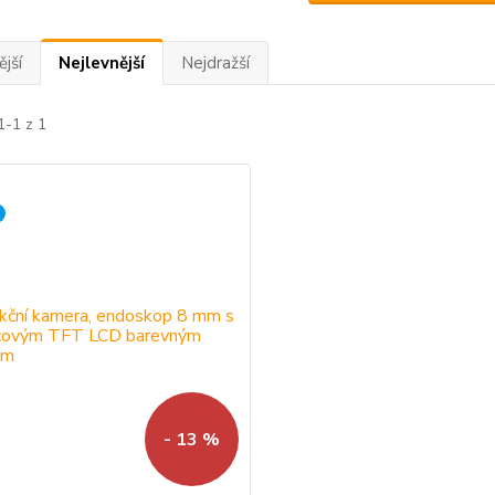
jší
Nejlevnější
Nejdražší
1-1 z 1
- 13 %