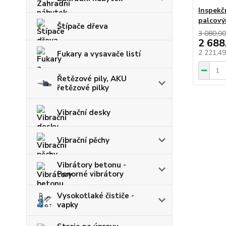
Inspekč
palcový
Štípače dřeva
3 080,00
2 688
2 221,4
Fukary a vysavače listí
Řetězové pily, AKU
řetězové pilky
Vibrační desky
Vibrační pěchy
Vibrátory betonu -
Ponorné vibrátory
Vysokotlaké čističe -
vapky