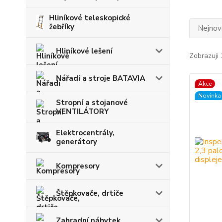
Hliníkové teleskopické
žebříky
Nejnově
Hliníkové lešení
Zobrazuji 
Nářadí a stroje BATAVIA
Akce
Novinka
Stropní a stojanové
VENTILÁTORY
Elektrocentrály,
generátory
Kompresory
Štěpkovače, drtiče
Zahradní nábytek