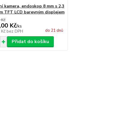
ní kamera, endoskop 8 mm s 2,3
m TFT LCD barevným displejem
 Kč
,00 Kč
/
ks
do 21 dnů
9 Kč
bez DPH
Přidat do košíku