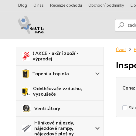
Blog
O nás
Recenze obchodu
Obchodní podmínky
Do
Úvod
P
! AKCE - akční zboží -
výprodej !
Insp
Topení a topidla
Cena:
Odvlhčovače vzduchu,
vysoušeče
Skl
Ventilátory
Hliníkové nájezdy,
nájezdové rampy,
nájezdové plošiny