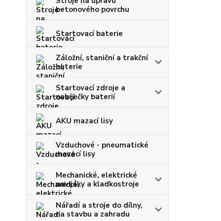
Stroje na úpravu
betonového povrchu
Startovací baterie
Záložní, staniční a trakční
baterie
Startovací zdroje a
nabíječky baterií
AKU mazací lisy
Vzduchové - pneumatické
mazací lisy
Mechanické, elektrické
navijáky a kladkostroje
Nářadí a stroje do dílny,
na stavbu a zahradu