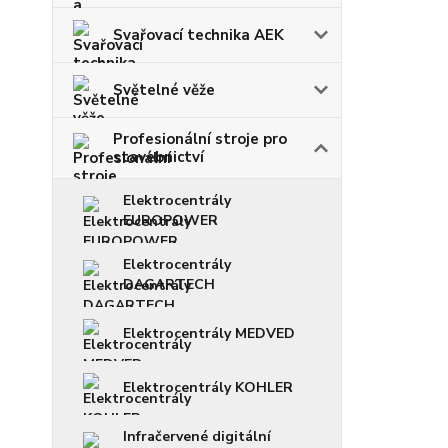
Svařovací technika AEK
Světelné věže
Profesionální stroje pro
stavebnictví
Elektrocentrály
EUROPOWER
Elektrocentrály
DAGARTECH
Elektrocentrály MEDVED
Elektrocentrály KOHLER
Infračervené digitální