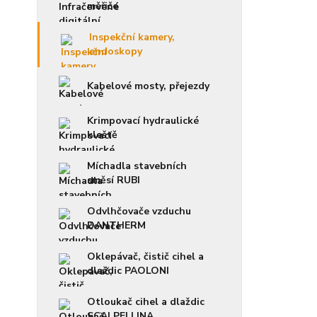
měřiče
Inspekční kamery,
endoskopy
Kabelové mosty, přejezdy
Krimpovací hydraulické
kleště
Míchadla stavebních
směsí RUBI
Odvlhčovače vzduchu
DANTHERM
Oklepávač, čistič cihel a
dlaždic PAOLONI
Otloukač cihel a dlaždic
SCALPELLINA