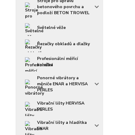
Stroje pro úpravu
betonového povrchu a
podloží BETON TROWEL
Světelné věže
Řezačky obkladů a dlažky
Profesionální měřící
kolečka
Ponorné vibrátory a
měniče ENAR a HERVISA
PERLES
Vibrační lišty HERVISA
PERLES
Vibrační lišty a hladítka
ENAR