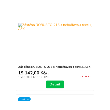
Zástěna ROBUSTO 215 s nehořlavou textilií, AEK
19 142,00 Kč
/
ks
na dotaz
15 819,83 Kč
bez DPH
Detail
Novinka