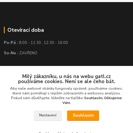
Otevírací doba
Po-Pá :
8:00 - 11:30 , 12:30 - 16:00
So-Ne :
ZAVŘENO
Kontakt
Milý zákazníku, u nás na webu gatl.cz
používáme cookies. Není se ale čeho bát.
GATL s.r.o.
Aby naše webové stránky fungovaly správně, používáme cookies,
které nám pomáhají s lepším zobrazením a webovou analýzou.
obchod@gatl.cz
,
info@gatl.cz
Pokud nám důvěřujete, klikněte na tlačítko
Souhlasím, Děkujeme
Vám.
Tel: +420 605 840 286
Souhlasím
Nastavení