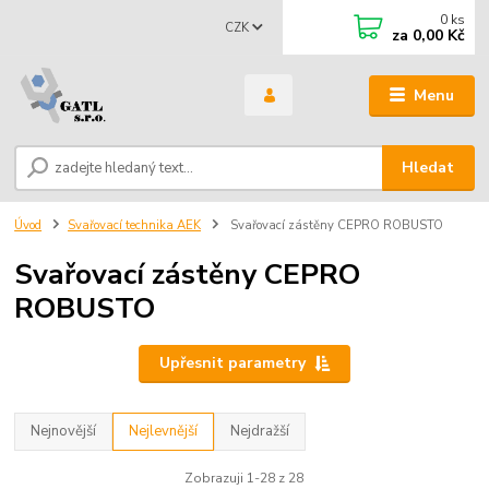
0
ks
CZK
za
0,00 Kč
Menu
Hledat
Úvod
Svařovací technika AEK
Svařovací zástěny CEPRO ROBUSTO
Svařovací zástěny CEPRO
ROBUSTO
Upřesnit parametry
Nejnovější
Nejlevnější
Nejdražší
Zobrazuji 1-28 z 28