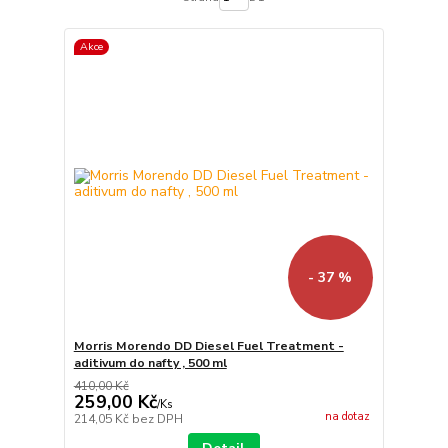
Akce
- 37 %
Morris Morendo DD Diesel Fuel Treatment -
aditivum do nafty , 500 ml
410,00 Kč
259,00 Kč
/
Ks
na dotaz
214,05 Kč
bez DPH