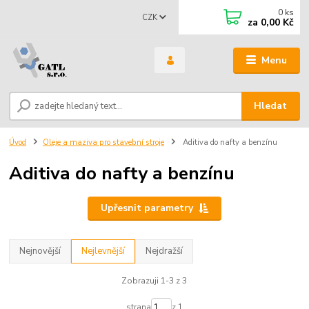
0
ks
CZK
za
0,00 Kč
Menu
Hledat
Úvod
Oleje a maziva pro stavební stroje
Aditiva do nafty a benzínu
Aditiva do nafty a benzínu
Upřesnit parametry
Nejnovější
Nejlevnější
Nejdražší
Zobrazuji 1-3 z 3
strana
z 1