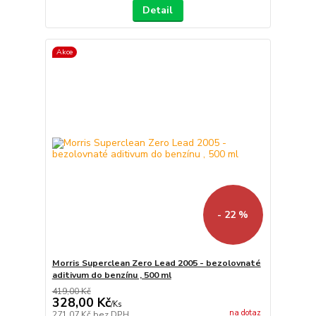
Detail
Akce
- 22 %
Morris Superclean Zero Lead 2005 - bezolovnaté
aditivum do benzínu , 500 ml
419,00 Kč
328,00 Kč
/
Ks
na dotaz
271,07 Kč
bez DPH