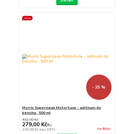
Detail
Akce
- 35 %
Morris Superclean Motortune - aditivum do
benzínu , 500 ml
431,00 Kč
279,00 Kč
/
Ks
na dotaz
230,58 Kč
bez DPH