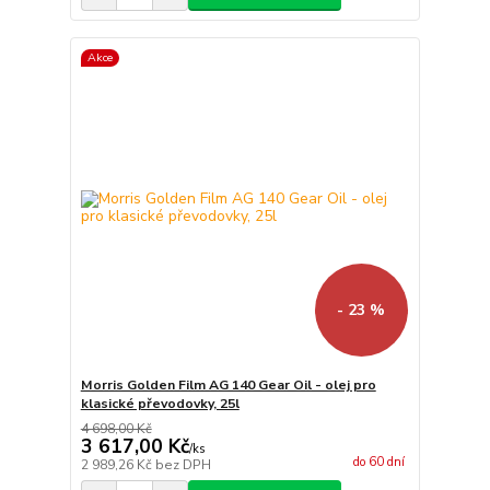
Akce
- 23 %
Morris Golden Film AG 140 Gear Oil - olej pro
klasické převodovky, 25l
4 698,00 Kč
3 617,00 Kč
/
ks
do 60 dní
2 989,26 Kč
bez DPH