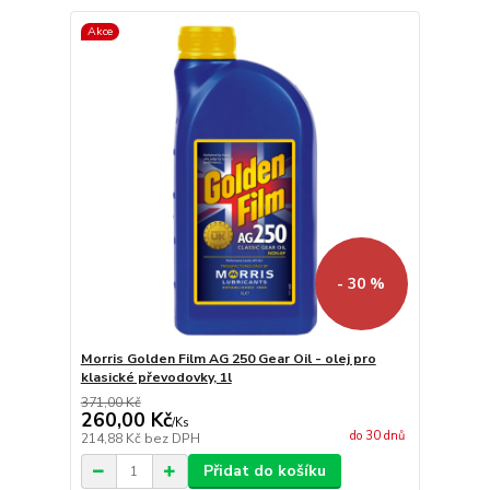
Akce
- 30 %
Morris Golden Film AG 250 Gear Oil - olej pro
klasické převodovky, 1l
371,00 Kč
260,00 Kč
/
Ks
do 30 dnů
214,88 Kč
bez DPH
Přidat do košíku