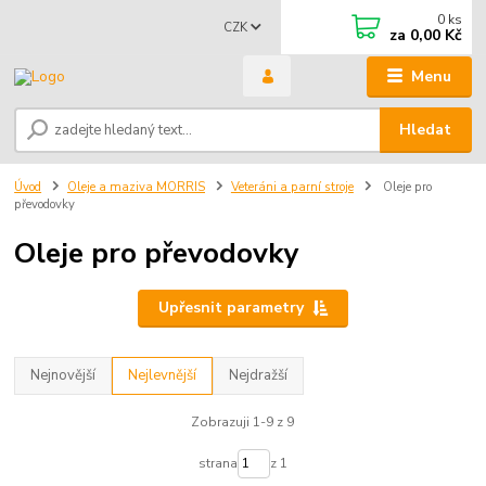
0
ks
CZK
za
0,00 Kč
Menu
Hledat
Úvod
Oleje a maziva MORRIS
Veteráni a parní stroje
Oleje pro
převodovky
Oleje pro převodovky
Upřesnit parametry
Nejnovější
Nejlevnější
Nejdražší
Zobrazuji 1-9 z 9
strana
z 1