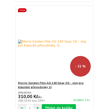
Akce
- 21 %
Morris Golden Film AG 140 Gear Oil - olej pro
klasické převodovky, 1l
390,00 Kč
310,00 Kč
/
ks
skladem 3 ks
256,20 Kč
bez DPH
Přidat do košíku