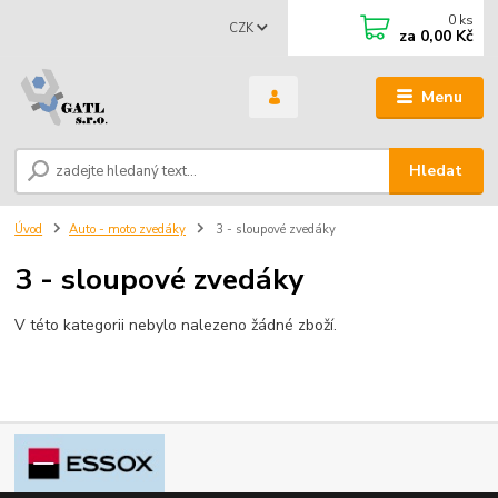
0
ks
CZK
za
0,00 Kč
Menu
Hledat
Úvod
Auto - moto zvedáky
3 - sloupové zvedáky
3 - sloupové zvedáky
V této kategorii nebylo nalezeno žádné zboží.