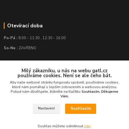
Otevírací doba
Po-Pá :
8:00 - 11:30 , 12:30 - 16:00
So-Ne :
ZAVŘENO
Kontakt
Milý zákazníku, u nás na webu gatl.cz
používáme cookies. Není se ale čeho bát.
GATL s.r.o.
Aby naše webové stránky fungovaly správně, používáme cookies,
které nám pomáhají s lepším zobrazením a webovou analýzou.
obchod@gatl.cz
,
info@gatl.cz
Pokud nám důvěřujete, klikněte na tlačítko
Souhlasím, Děkujeme
Vám.
Tel: +420 605 840 286
Souhlasím
Nastavení
Souhlas můžete odmítnout
zde
.