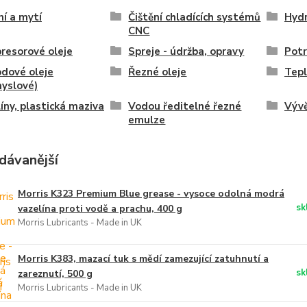
ní a mytí
Čištění chladících systémů
Hydr
CNC
resorové oleje
Spreje - údržba, opravy
Potr
dové oleje
Řezné oleje
Tepl
yslové)
íny, plastická maziva
Vodou ředitelné řezné
Vývě
emulze
dávanější
Morris K323 Premium Blue grease - vysoce odolná modrá
sk
vazelína proti vodě a prachu, 400 g
Morris Lubricants - Made in UK
Morris K383, mazací tuk s mědí zamezující zatuhnutí a
sk
zareznutí, 500 g
Morris Lubricants - Made in UK