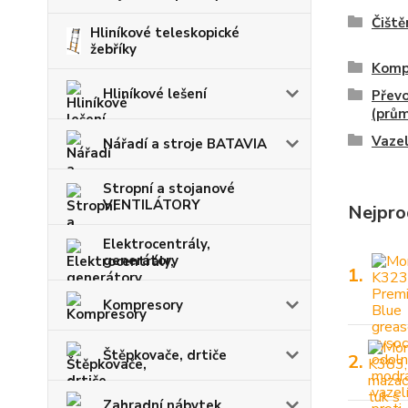
Čiště
Hliníkové teleskopické
žebříky
Komp
Hliníkové lešení
Převo
(prům
Vazel
Nářadí a stroje BATAVIA
Stropní a stojanové
VENTILÁTORY
Nejpro
Elektrocentrály,
generátory
1.
Kompresory
Štěpkovače, drtiče
2.
Zahradní nábytek