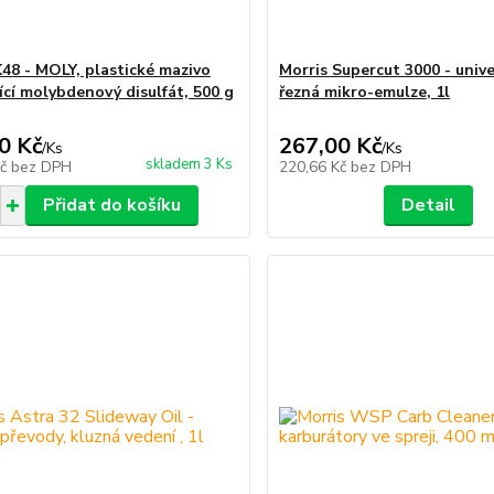
K48 - MOLY, plastické mazivo
Morris Supercut 3000 - unive
ící molybdenový disulfát, 500 g
řezná mikro-emulze, 1l
0 Kč
267,00 Kč
/
Ks
/
Ks
skladem 3 Ks
Kč
bez DPH
220,66 Kč
bez DPH
Přidat do košíku
Detail