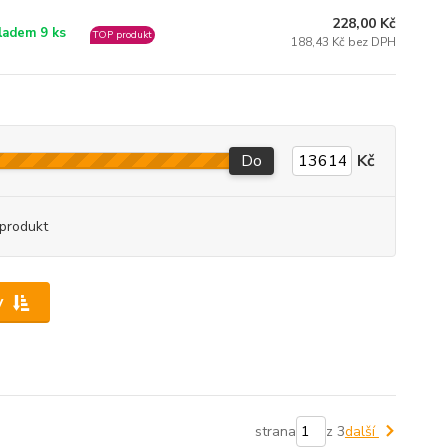
228,00 Kč
ladem 9 ks
TOP produkt
188,43 Kč bez DPH
Do
Kč
produkt
y
strana
z 3
další