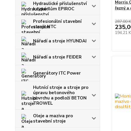
Morris C
Hydraulické příslušenství
řezný a 
k rypadlům EPIROC
Profesionální stavební
287,00 K
235,0
stroje NTC
194,21 
Nářadí a stroje HYUNDAI
Nářadí a stroje FEIDER
Generátory ITC Power
Hutnící stroje a stroje pro
úpravu betonového
povrchu a podloží BETON
TROWEL
Oleje a maziva pro
stavební stroje