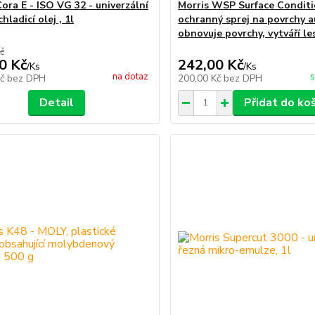
ora E - ISO VG 32 - univerzální
Morris WSP Surface Conditi
chladicí olej , 1l
ochranný sprej na povrchy 
obnovuje povrchy, vytváří le
č
0 Kč
242,00 Kč
/
Ks
/
Ks
na dotaz
s
Kč
bez DPH
200,00 Kč
bez DPH
Detail
Přidat do ko