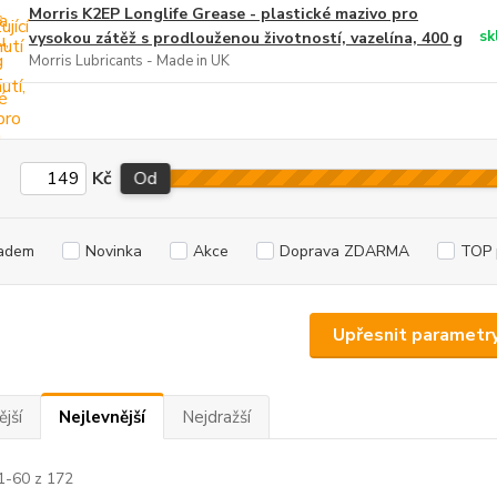
Morris K2EP Longlife Grease - plastické mazivo pro
sk
vysokou zátěž s prodlouženou životností, vazelína, 400 g
Morris Lubricants - Made in UK
Kč
Od
adem
Novinka
Akce
Doprava ZDARMA
TOP 
Upřesnit parametr
jší
Nejlevnější
Nejdražší
1-60 z 172