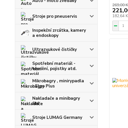
Auto - moto zvedáky
269,00 K
221,0
182,64 
Stroje pro pneuservis
Inspekční zrcátka, kamery
a endoskopy
Ultrazvukové čističky
Spotřební materiál -
těsnění, pojistky atd.
Mikrobagry , minirypadla
- Elgo Plus
Nakladače a minibagry
SM
Stroje LUMAG Germany