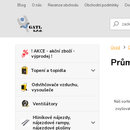
Blog
O nás
Recenze obchodu
Obchodní podmínky
Do
Úvod
O
! AKCE - akční zboží -
výprodej !
Prů
Topení a topidla
Odvlhčovače vzduchu,
vysoušeče
Náš sort
Ventilátory
zvyšoval
Hliníkové nájezdy,
nájezdové rampy,
nájezdové plošiny