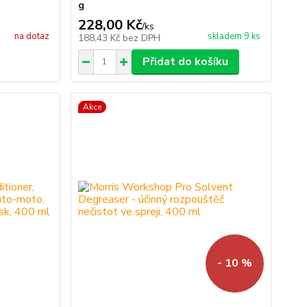
g
228,00 Kč
/
ks
na dotaz
skladem 9 ks
188,43 Kč
bez DPH
Přidat do košíku
Akce
- 10 %