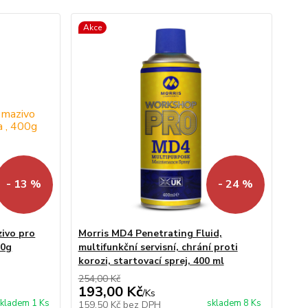
Akce
- 13 %
- 24 %
zivo pro
Morris MD4 Penetrating Fluid,
00g
multifunkční servisní, chrání proti
korozi, startovací sprej, 400 ml
254,00 Kč
193,00 Kč
/
Ks
kladem 1 Ks
skladem 8 Ks
159,50 Kč
bez DPH