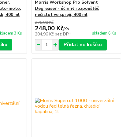
oner,
Morris Workshop Pro Solvent
auto-moto,
Degreaser - účinný rozpouštěč
sk, 400 ml
nečistot ve spreji, 400 ml
276,00 Kč
248,00 Kč
/
Ks
kladem 3 Ks
skladem 6 Ks
204,96 Kč
bez DPH
šíku
Přidat do košíku