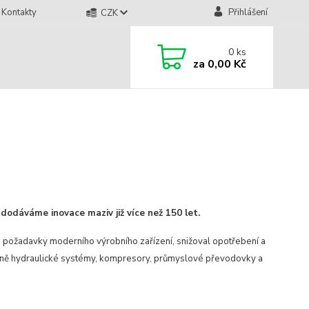
Kontakty
Přihlášení
CZK
0
ks
za
0,00 Kč
dodáváme inovace maziv již více než 150 let.
é požadavky moderního výrobního zařízení, snižoval opotřebení a
mezi ně hydraulické systémy, kompresory, průmyslové převodovky a