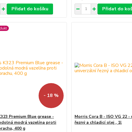
Přidat do košíku
Přidat do ko
dukt
- 18 %
K323 Premium Blue grease -
Morris Cora B - ISO VG 22 - 
odolná modrá vazelína proti
řezný a chladicí olej , 1l
prachu, 400 g