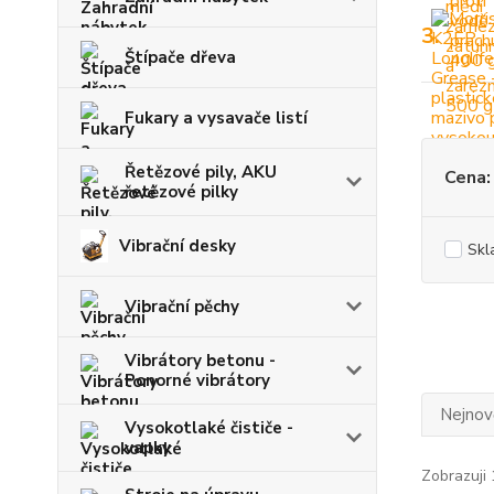
3.
Štípače dřeva
Fukary a vysavače listí
Řetězové pily, AKU
Cena:
řetězové pilky
Vibrační desky
Skl
Vibrační pěchy
Vibrátory betonu -
Ponorné vibrátory
Nejnově
Vysokotlaké čističe -
vapky
Zobrazuji 