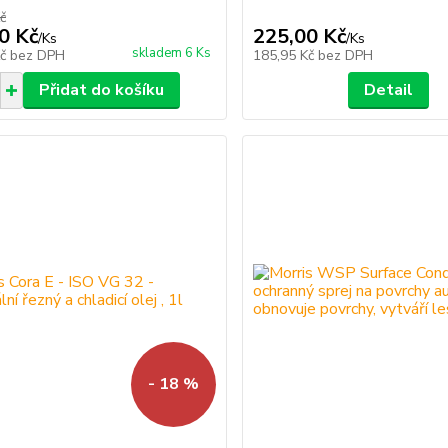
č
0 Kč
225,00 Kč
/
Ks
/
Ks
skladem 6 Ks
Kč
bez DPH
185,95 Kč
bez DPH
Přidat do košíku
Detail
- 18 %