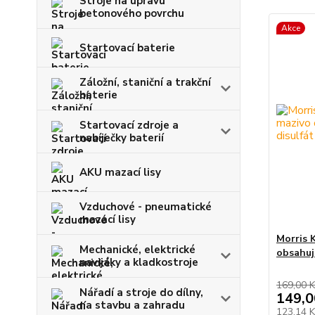
Stroje na úpravu
betonového povrchu
Akce
Startovací baterie
Záložní, staniční a trakční
baterie
Startovací zdroje a
nabíječky baterií
AKU mazací lisy
Vzduchové - pneumatické
mazací lisy
Morris 
Mechanické, elektrické
obsahuj
navijáky a kladkostroje
169,00 K
Nářadí a stroje do dílny,
149,0
na stavbu a zahradu
123,14 