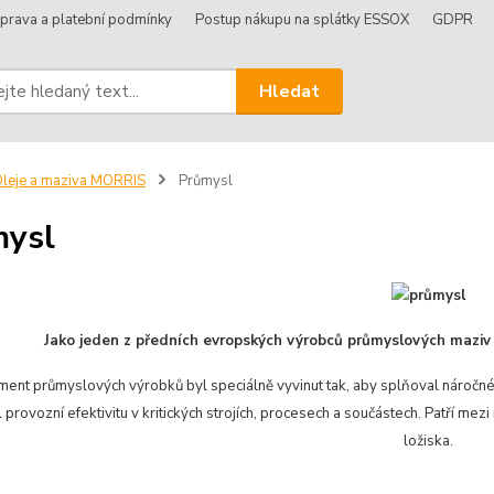
prava a platební podmínky
Postup nákupu na splátky ESSOX
GDPR
Hledat
leje a maziva MORRIS
Průmysl
mysl
Jako jeden z předních evropských výrobců průmyslových maziv 
iment průmyslových výrobků byl speciálně vyvinut tak, aby splňoval náročn
 provozní efektivitu v kritických strojích, procesech a součástech. Patří 
ložiska.