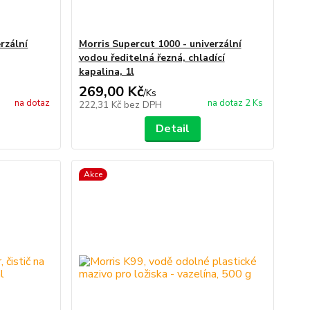
rzální
Morris Supercut 1000 - univerzální
vodou ředitelná řezná, chladící
kapalina, 1l
269,00 Kč
/
Ks
na dotaz
na dotaz 2 Ks
222,31 Kč
bez DPH
Detail
Akce