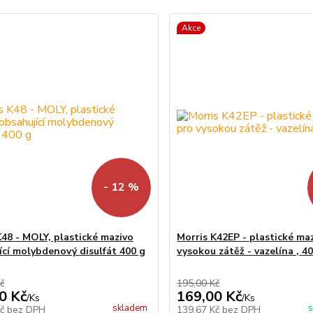
Akce
- 12 %
K48 - MOLY, plastické mazivo
Morris K42EP - plastické ma
ící molybdenový disulfát 400 g
vysokou zátěž - vazelína , 4
č
195,00 Kč
0 Kč
169,00 Kč
/
Ks
/
Ks
skladem
s
Kč
bez DPH
139,67 Kč
bez DPH