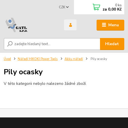
0
ks
CZK
za
0,00 Kč
Menu
Hledat
Úvod
Nářadí HIKOKI Power Tools
Akku nářadí
Pily ocasky
Pily ocasky
V této kategorii nebylo nalezeno žádné zboží.