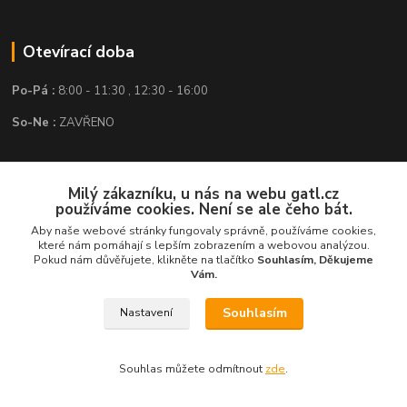
Otevírací doba
Po-Pá :
8:00 - 11:30 , 12:30 - 16:00
So-Ne :
ZAVŘENO
Kontakt
Milý zákazníku, u nás na webu gatl.cz
používáme cookies. Není se ale čeho bát.
GATL s.r.o.
Aby naše webové stránky fungovaly správně, používáme cookies,
které nám pomáhají s lepším zobrazením a webovou analýzou.
obchod@gatl.cz
,
info@gatl.cz
Pokud nám důvěřujete, klikněte na tlačítko
Souhlasím, Děkujeme
Vám.
Tel: +420 605 840 286
Souhlasím
Nastavení
Souhlas můžete odmítnout
zde
.
Vytvořeno na
Eshop-rychle.cz