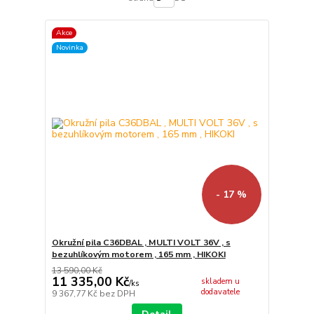
Akce
Novinka
- 17 %
Okružní pila C36DBAL , MULTI VOLT 36V , s
bezuhlíkovým motorem , 165 mm , HIKOKI
13 590,00 Kč
11 335,00 Kč
skladem u
/
ks
dodavatele
9 367,77 Kč
bez DPH