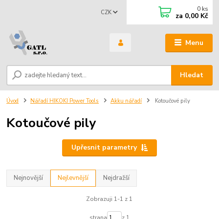
0
ks
CZK
za
0,00 Kč
Menu
Hledat
Úvod
Nářadí HIKOKI Power Tools
Akku nářadí
Kotoučové pily
Kotoučové pily
Upřesnit parametry
Nejnovější
Nejlevnější
Nejdražší
Zobrazuji 1-1 z 1
strana
z 1