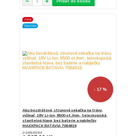
Přidat do košíku
Akce
Novinka
- 17 %
Aku bezdrátová, strunová sekačka na trávu,
vyžínač, 18V Li-Ion, 8500 ot./min., teleskopická,
stavitelná hlava, bez baterie a nabíječky
MAXXPACK BATAVIA 7064616
2 168,00 Kč