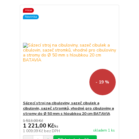
Akce
Novinka
- 19 %
Sázecí stroj na cibuloviny, sazeč cibulek a
cibulovin, sazeč stromků, vhodné pro cibuloviny a
stromy do Ø 50 mm s hloubkou 20 cm BATAVIA
1 513,00 Kč
1 221,00 Kč
/
ks
skladem 1 ks
1 009,09 Kč
bez DPH