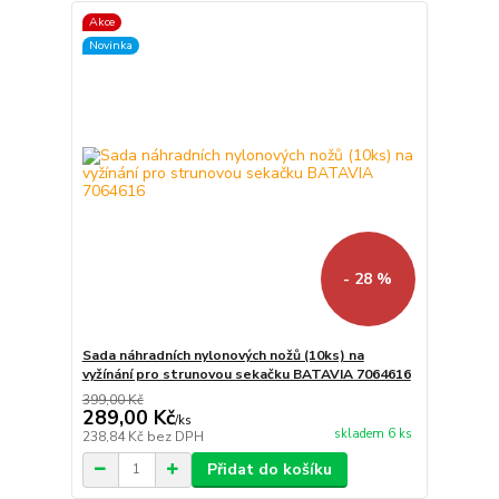
Akce
Novinka
- 28 %
Sada náhradních nylonových nožů (10ks) na
vyžínání pro strunovou sekačku BATAVIA 7064616
399,00 Kč
289,00 Kč
/
ks
skladem 6 ks
238,84 Kč
bez DPH
Přidat do košíku