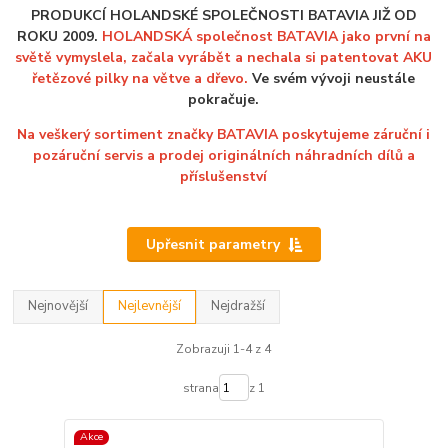
PRODUKCÍ HOLANDSKÉ SPOLEČNOSTI BATAVIA JIŽ OD
ROKU 2009.
HOLANDSKÁ společnost BATAVIA jako první na
světě vymyslela, začala vyrábět a nechala si patentovat AKU
řetězové pilky na větve a dřevo.
Ve svém vývoji neustále
pokračuje.
Na veškerý sortiment značky BATAVIA poskytujeme záruční i
pozáruční servis a prodej originálních náhradních dílů a
příslušenství
Upřesnit parametry
Nejnovější
Nejlevnější
Nejdražší
Zobrazuji 1-4 z 4
strana
z 1
Akce