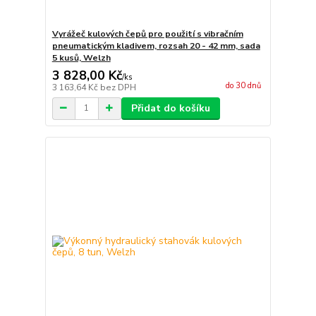
Vyrážeč kulových čepů pro použití s vibračním
pneumatickým kladivem, rozsah 20 - 42 mm, sada
5 kusů, Welzh
3 828,00 Kč
/
ks
do 30 dnů
3 163,64 Kč
bez DPH
Přidat do košíku