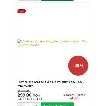
Akce
- 35 %
Hlavice pro aretaci tyček (osy) tlumiče 5.0 a 5.5
mm, Welzh
458,00 Kč
299,00 Kč
skladem - ihned k
/
ks
odběru
247,11 Kč
bez DPH