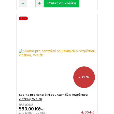
Přidat do košíku
Akce
- 31 %
Svorka pro centrální osu tlumičů s rozpěrnou
vložkou, Welzh
853,00 Kč
590,00 Kč
/
ks
do 30 dnů
487,60 Kč
bez DPH