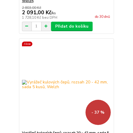
Welzh
2 803,00 Kč
2 091,00 Kč
/
ks
do 30 dnů
1 728,10 Kč
bez DPH
Přidat do košíku
Akce
- 37 %
Vyrážeč kulových čepů, rozsah 20 - 42 mm, sada 5