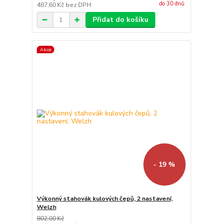
do 30 dnů
487,60 Kč
bez DPH
Přidat do košíku
Akce
- 19 %
Výkonný stahovák kulových čepů, 2 nastavení,
Welzh
802,00 Kč