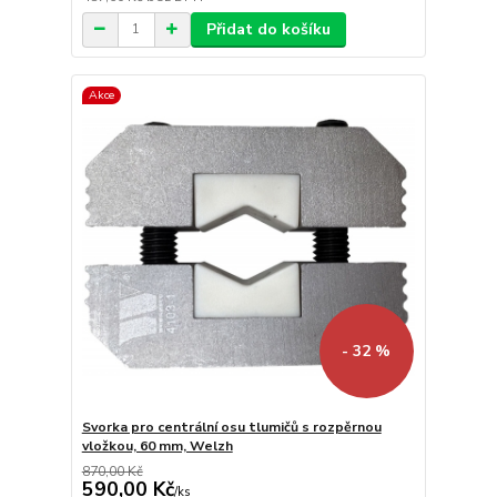
Přidat do košíku
Akce
- 32 %
Svorka pro centrální osu tlumičů s rozpěrnou
vložkou, 60 mm, Welzh
870,00 Kč
590,00 Kč
/
ks