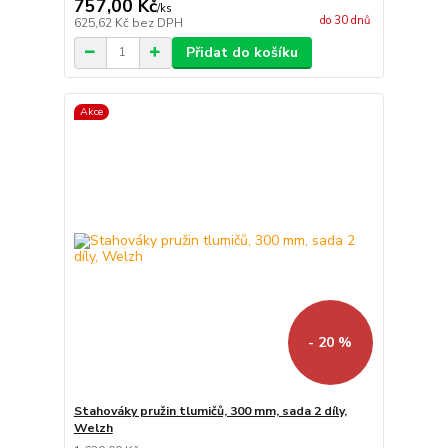
757,00 Kč
/
ks
do 30 dnů
625,62 Kč
bez DPH
Přidat do košíku
Akce
- 20 %
Stahováky pružin tlumičů, 300 mm, sada 2 díly,
Welzh