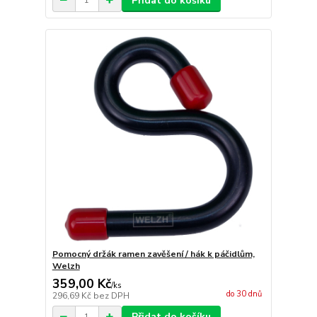
Přidat do košíku
Pomocný držák ramen zavěšení / hák k páčidlům,
Welzh
359,00 Kč
/
ks
do 30 dnů
296,69 Kč
bez DPH
Přidat do košíku