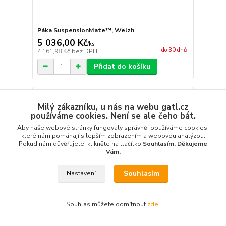
Páka SuspensionMate™, Welzh
5 036,00 Kč
/
ks
do 30 dnů
4 161,98 Kč
bez DPH
Přidat do košíku
Akce
Milý zákazníku, u nás na webu gatl.cz
používáme cookies. Není se ale čeho bát.
Aby naše webové stránky fungovaly správně, používáme cookies,
které nám pomáhají s lepším zobrazením a webovou analýzou.
Pokud nám důvěřujete, klikněte na tlačítko
Souhlasím, Děkujeme
Vám.
Souhlasím
Nastavení
Souhlas můžete odmítnout
zde
.
- 11 %