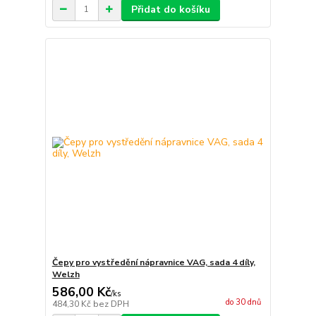
Přidat do košíku
Čepy pro vystředění nápravnice VAG, sada 4 díly,
Welzh
586,00 Kč
/
ks
do 30 dnů
484,30 Kč
bez DPH