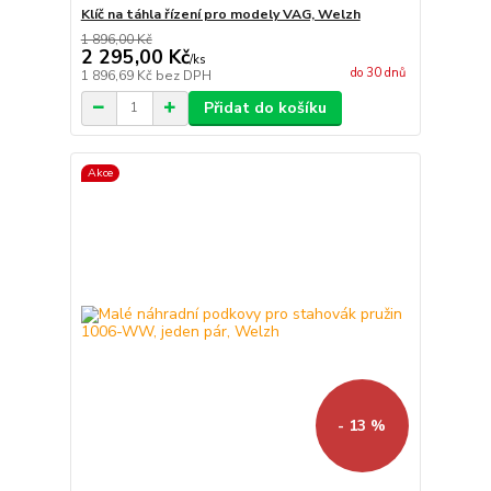
Klíč na táhla řízení pro modely VAG, Welzh
1 896,00 Kč
2 295,00 Kč
/
ks
do 30 dnů
1 896,69 Kč
bez DPH
Přidat do košíku
Akce
- 13 %