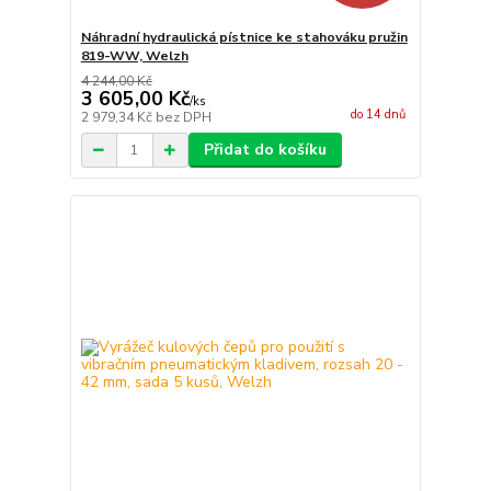
Náhradní hydraulická pístnice ke stahováku pružin
819-WW, Welzh
4 244,00 Kč
3 605,00 Kč
/
ks
do 14 dnů
2 979,34 Kč
bez DPH
Přidat do košíku