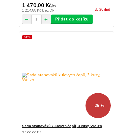
1 470,00 Kč
/
ks
do 30 dnů
1 214,88 Kč
bez DPH
Přidat do košíku
Akce
- 25 %
Sada stahováků kulových čepů, 3 kusy, Welzh
2 100,00 Kč