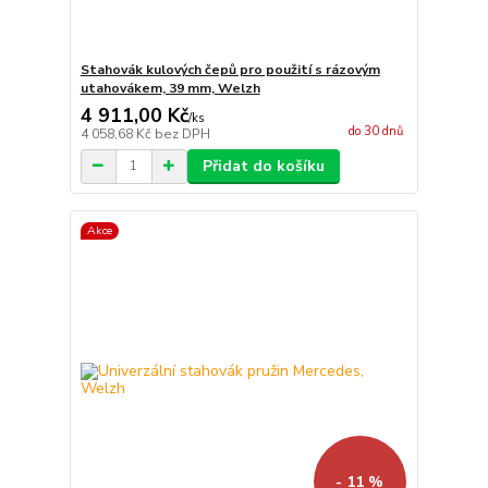
Stahovák kulových čepů pro použití s rázovým
utahovákem, 39 mm, Welzh
4 911,00 Kč
/
ks
do 30 dnů
4 058,68 Kč
bez DPH
Přidat do košíku
Akce
- 11 %