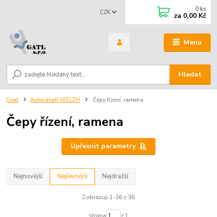
0
ks
CZK
za
0,00 Kč
Menu
Hledat
Úvod
Autonářadí WELZH
Čepy řízení, ramena
Čepy řízení, ramena
Upřesnit parametry
Nejnovější
Nejlevnější
Nejdražší
Zobrazuji 1-36 z 36
strana
z 1