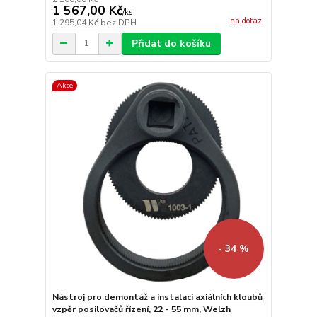
1 567,00 Kč
/
ks
na dotaz
1 295,04 Kč
bez DPH
Přidat do košíku
Akce
- 34 %
Nástroj pro demontáž a instalaci axiálních kloubů
vzpěr posilovačů řízení, 22 - 55 mm, Welzh