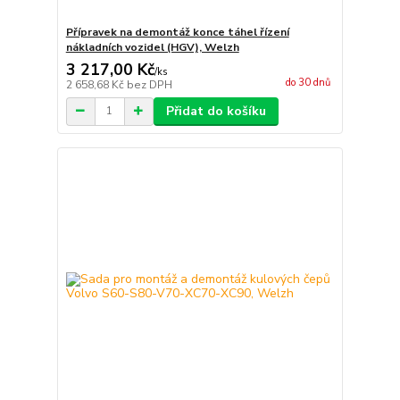
Přípravek na demontáž konce táhel řízení
nákladních vozidel (HGV), Welzh
3 217,00 Kč
/
ks
do 30 dnů
2 658,68 Kč
bez DPH
Přidat do košíku