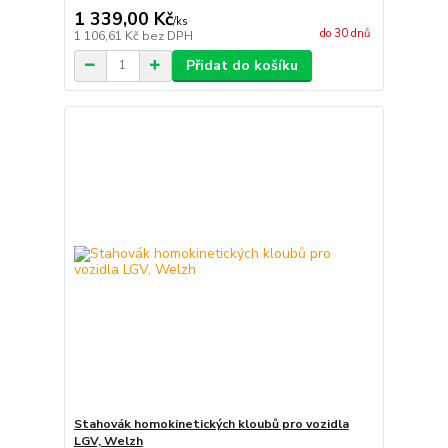
1 339,00 Kč
/
ks
do 30 dnů
1 106,61 Kč
bez DPH
Přidat do košíku
Stahovák homokinetických kloubů pro vozidla
LGV, Welzh