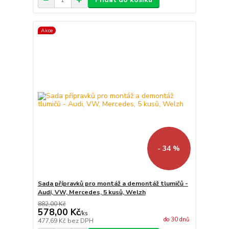
Akce
- 34 %
Sada přípravků pro montáž a demontáž tlumičů -
Audi, VW, Mercedes, 5 kusů, Welzh
882,00 Kč
578,00 Kč
/
ks
do 30 dnů
477,69 Kč
bez DPH