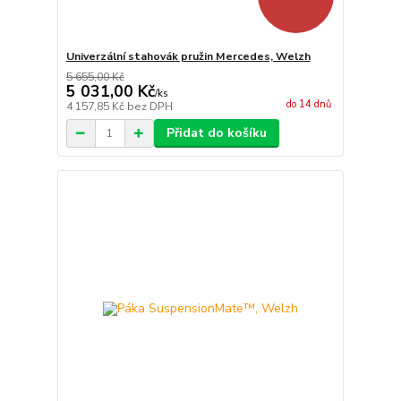
Univerzální stahovák pružin Mercedes, Welzh
5 655,00 Kč
5 031,00 Kč
/
ks
do 14 dnů
4 157,85 Kč
bez DPH
Přidat do košíku