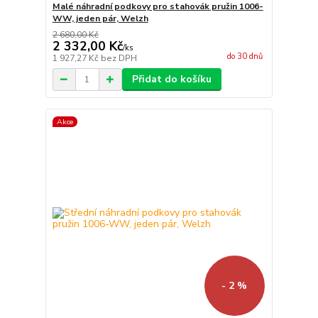
Malé náhradní podkovy pro stahovák pružin 1006-
WW, jeden pár, Welzh
2 680,00 Kč
2 332,00 Kč
/
ks
do 30 dnů
1 927,27 Kč
bez DPH
Přidat do košíku
Akce
- 2 %