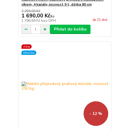
víkem, 4 kanály, nosnost 9 t, délka 80 cm
2 259,00 Kč
1 690,00 Kč
/
ks
do 21 dnů
1 396,69 Kč
bez DPH
Přidat do košíku
Akce
Novinka
- 12 %