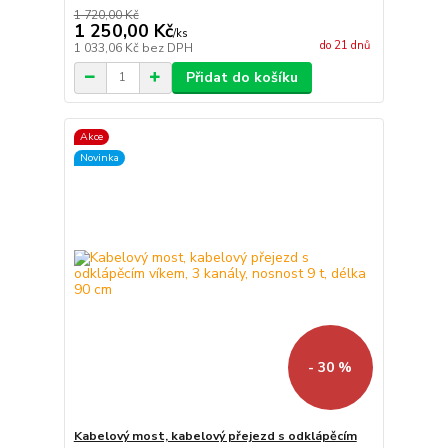
1 720,00 Kč
1 250,00 Kč
/
ks
do 21 dnů
1 033,06 Kč
bez DPH
Přidat do košíku
Akce
Novinka
- 30 %
Kabelový most, kabelový přejezd s odklápěcím