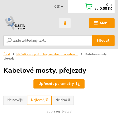
0
ks
CZK
za
0,00 Kč
Menu
Hledat
Úvod
Nářadí a stroje do dílny, na stavbu a zahradu
Kabelové mosty,
přejezdy
Kabelové mosty, přejezdy
Upřesnit parametry
Nejnovější
Nejlevnější
Nejdražší
Zobrazuji 1-8 z 8