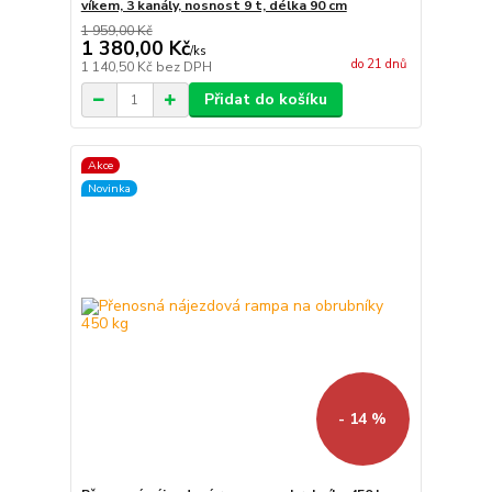
víkem, 3 kanály, nosnost 9 t, délka 90 cm
1 959,00 Kč
1 380,00 Kč
/
ks
do 21 dnů
1 140,50 Kč
bez DPH
Přidat do košíku
Akce
Novinka
- 14 %