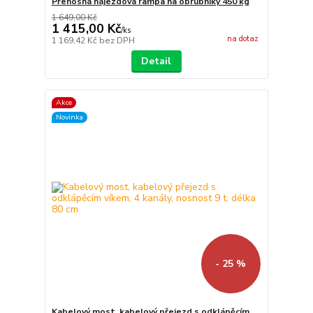
Přenosná nájezdová rampa na obrubníky 450 kg
1 649,00 Kč
1 415,00 Kč
/
ks
na dotaz
1 169,42 Kč
bez DPH
Detail
Akce
Novinka
- 25 %
Kabelový most, kabelový přejezd s odklápěcím