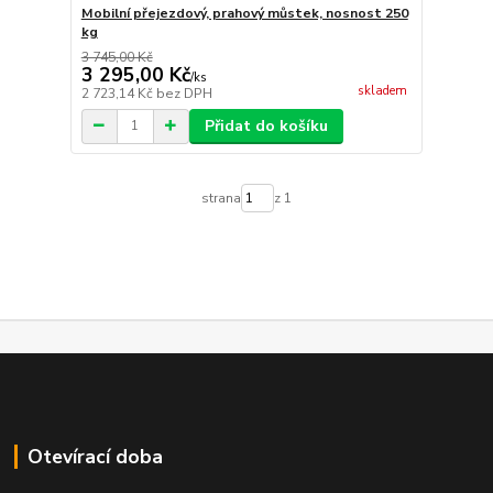
Mobilní přejezdový, prahový můstek, nosnost 250
kg
3 745,00 Kč
3 295,00 Kč
/
ks
skladem
2 723,14 Kč
bez DPH
Přidat do košíku
strana
z 1
Otevírací doba