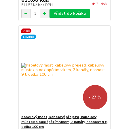
619,00 Kč
/
ks
do 21 dnů
511,57 Kč
bez DPH
Přidat do košíku
Akce
Novinka
- 27 %
Kabelový most, kabelový přejezd, kabelový
můstek s odklápěcím víkem, 2 kanály, nosnost 9 t,
délka 100 cm