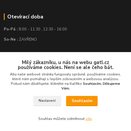
Otevírací doba
Po-Pá :
8:00 - 11:30 , 12:30 - 16:00
So-Ne :
ZAVŘENO
Kontakt
Milý zákazníku, u nás na webu gatl.cz
používáme cookies. Není se ale čeho bát.
GATL s.r.o.
Aby naše webové stránky fungovaly správně, používáme cookies,
které nám pomáhají s lepším zobrazením a webovou analýzou.
obchod@gatl.cz
,
info@gatl.cz
Pokud nám důvěřujete, klikněte na tlačítko
Souhlasím, Děkujeme
Vám.
Tel: +420 605 840 286
Souhlasím
Nastavení
Souhlas můžete odmítnout
zde
.
Vytvořeno na
Eshop-rychle.cz