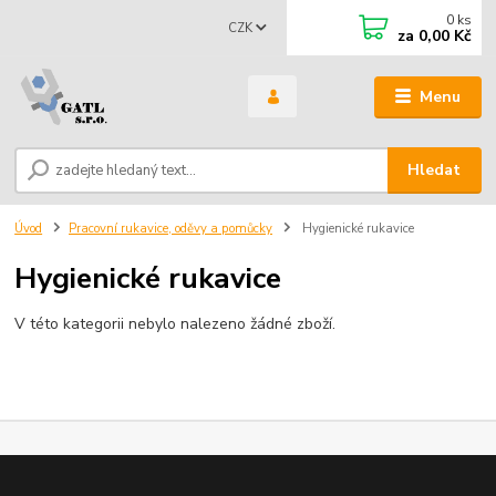
0
ks
CZK
za
0,00 Kč
Menu
Hledat
Úvod
Pracovní rukavice, oděvy a pomůcky
Hygienické rukavice
Hygienické rukavice
V této kategorii nebylo nalezeno žádné zboží.