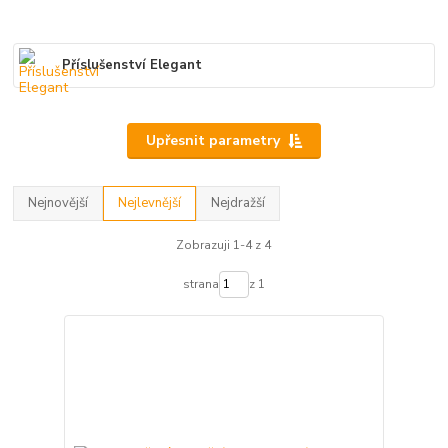
Příslušenství Elegant
Upřesnit parametry
Nejnovější
Nejlevnější
Nejdražší
Zobrazuji 1-4 z 4
strana
z 1