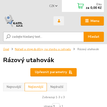
0
ks
CZK
za
0,00 Kč
Menu
Hledat
Úvod
Nářadí a stroje do dílny, na stavbu a zahradu
Rázový utahovák
Rázový utahovák
Upřesnit parametry
Nejnovější
Nejlevnější
Nejdražší
Zobrazuji 1-3 z 3
strana
z 1