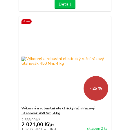
Detail
Akce
- 25 %
Výkonný a robustní elektrický ruční rázový
utahovák 450 Nm, 4 kg
2 688,00 Kč
2 021,00 Kč
/
ks
skladem 2 ks
1 670,25 Kč
bez DPH