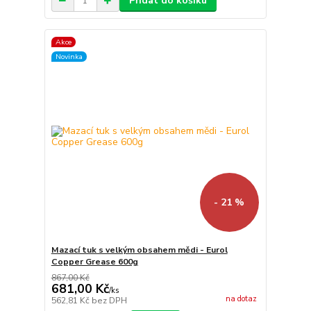
Přidat do košíku
Akce
Novinka
- 21 %
Mazací tuk s velkým obsahem mědi - Eurol
Copper Grease 600g
867,00 Kč
681,00 Kč
/
ks
na dotaz
562,81 Kč
bez DPH