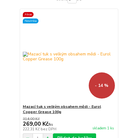
Akce
Novinka
- 14 %
Mazací tuk s velkým obsahem mědi - Eurol
Copper Grease 100g
314,00 Kč
269,00 Kč
/
ks
skladem 1 ks
222,31 Kč
bez DPH