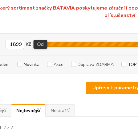
kerý sortiment značky BATAVIA poskytujeme záruční i pozáru
příslušenství
Kč
Od
adem
Novinka
Akce
Doprava ZDARMA
TOP 
Upřesnit parametr
jší
Nejlevnější
Nejdražší
1-2 z 2