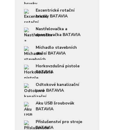
Excentrické rotační
brusky BATAVIA
Nastřelovačka a
sponkovačka BATAVIA
Míchadlo stavebních
směsí BATAVIA
Horkovzdušná pistole
BATAVIA
Odtokové kanalizační
pero BATAVIA
Aku USB šroubovák
BATAVIA
Příslušenství pro stroje
BATAVIA