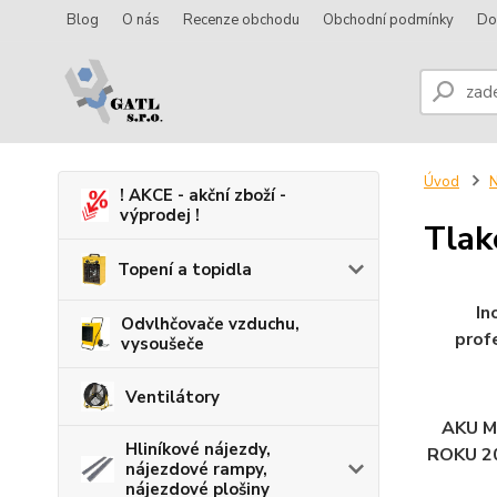
Blog
O nás
Recenze obchodu
Obchodní podmínky
Do
Úvod
N
! AKCE - akční zboží -
výprodej !
Tlak
Topení a topidla
In
Odvlhčovače vzduchu,
profe
vysoušeče
Ventilátory
AKU M
Hliníkové nájezdy,
ROKU 2
nájezdové rampy,
nájezdové plošiny