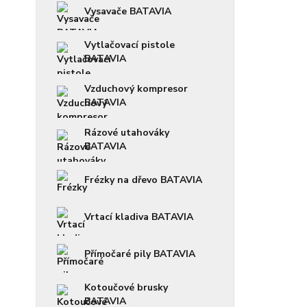
Vysavače BATAVIA
Vytlačovací pistole
BATAVIA
Vzduchový kompresor
BATAVIA
Rázové utahováky
BATAVIA
Frézky na dřevo BATAVIA
Vrtací kladiva BATAVIA
Přímočaré pily BATAVIA
Kotoučové brusky
BATAVIA