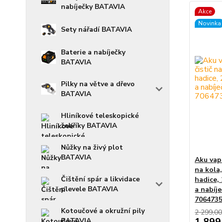
nabíječky BATAVIA
Akce
Novinka
Sety nářadí BATAVIA
Baterie a nabíječky
BATAVIA
Pilky na větve a dřevo
BATAVIA
Hliníkové teleskopické
žebříky BATAVIA
Nůžky na živý plot
BATAVIA
Aku vap
na kola,
Čištění spár a likvidace
hadice, 
plevele BATAVIA
a nabí
706473
Kotoučové a okružní pily
2 299,00
1 899
BATAVIA