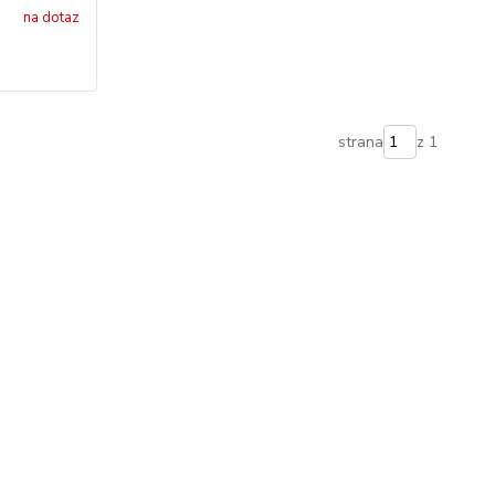
na dotaz
strana
z 1