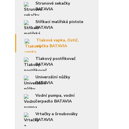
Strunové sekačky
BATAVIA
Stříkací malířská pistole
BATAVIA
Tlaková vapka, čistič,
myčka BATAVIA
Tlakový postřikovač
BATAVIA
Univerzální nůžky
BATAVIA
Vodní pumpa, vodní
čerpadlo BATAVIA
Vrtačky a šroubováky
BATAVIA