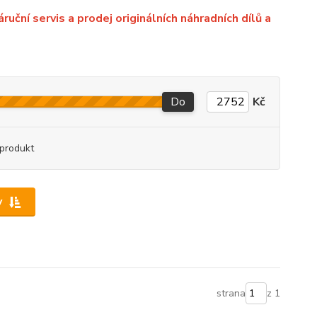
ční servis a prodej originálních náhradních dílů a
Do
Kč
produkt
y
strana
z 1