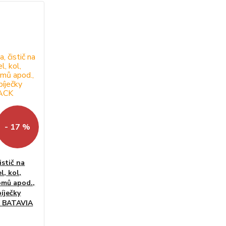
- 17 %
istič na
l, kol,
omů apod.,
bíječky
 BATAVIA