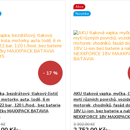
Akce
Novinka
- 17 %
ka, bezdrátový, tlakový čistič
AKU tlaková vapka, myčka, č
 motorky, auta, lodě, 6 m
mytí různých povrchů, vozide
22 bar, 120 l./hod., bez baterie
motorek, chodníků, fasád d
ječky MAXXPACK BATAVIA
18V Li-ion, bez baterie a na
5
NEXXFORCE 18V MAXXPACK
 Kč
3 302,00 Kč
,00 Kč
2 752,00 Kč