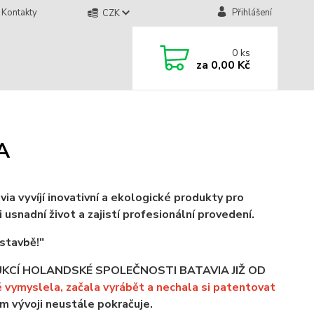
Kontakty
Přihlášení
CZK
0
ks
za
0,00 Kč
A
via vyvíjí inovativní a ekologické produkty pro
i usnadní život a zajistí profesionální provedení.
stavbě!"
CÍ HOLANDSKÉ SPOLEČNOSTI BATAVIA JIŽ OD
ymyslela, začala vyrábět a nechala si patentovat
ém vývoji neustále pokračuje.