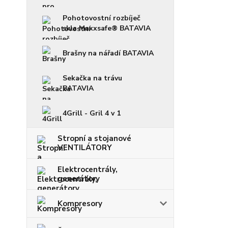
Pohotovostní rozbíječ
skla Maxxsafe® BATAVIA
Brašny na nářadí BATAVIA
Sekačka na trávu
BATAVIA
4Grill - Gril 4 v 1
Stropní a stojanové
VENTILÁTORY
Elektrocentrály,
generátory
Kompresory