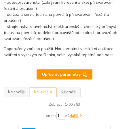
– autoopravárenství (zakrývání karoserií a skel při svařování,
řezání a broušení)
– údržba a servis (ochrana povrchů při svařování, řezání a
broušení)
– strojírenství, stavebnictví, elektrárenský a chemický průmysl
(ochrana povrchů, oddělení pracoviště od okolních provozů při
svařování, řezání, broušení)
Doporučený způsob použití: Horizontální i vertikální aplikace,
sváření s vysokým zatížením, velmi vysoká tepelná odolnost.
Upřesnit parametry
Nejnovější
Nejlevnější
Nejdražší
Zobrazuji 1-60 z 83
strana
z 2
další