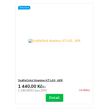
Novinka
Svářečská tkanina ATLAS, AEK
1 440,00 Kč
/
ks
na dotaz
1 190,08 Kč
bez DPH
Detail