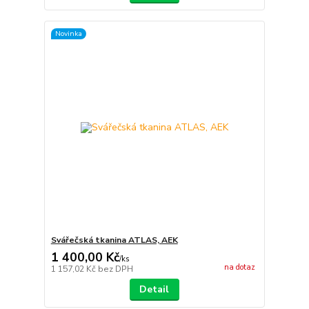
Novinka
Svářečská tkanina ATLAS, AEK
1 400,00 Kč
/
ks
na dotaz
1 157,02 Kč
bez DPH
Detail