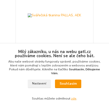
Milý zákazníku, u nás na webu gatl.cz
Svářečská tkanina PALLAS, AEK
používáme cookies. Není se ale čeho bát.
2 200,00 Kč
Aby naše webové stránky fungovaly správně, používáme cookies,
/
ks
na dotaz
1 818,18 Kč
bez DPH
které nám pomáhají s lepším zobrazením a webovou analýzou.
Pokud nám důvěřujete, klikněte na tlačítko
Souhlasím, Děkujeme
Detail
Vám.
Souhlasím
Nastavení
Novinka
Souhlas můžete odmítnout
zde
.