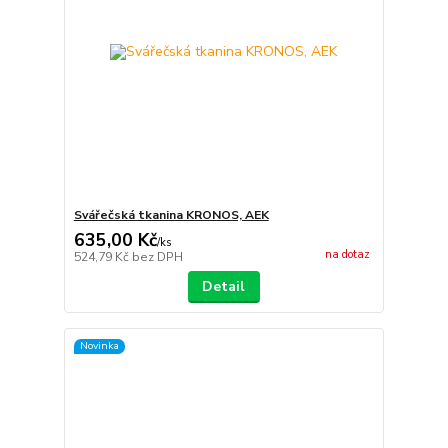
Svářečská tkanina KRONOS, AEK
635,00 Kč
/
ks
na dotaz
524,79 Kč
bez DPH
Detail
Novinka