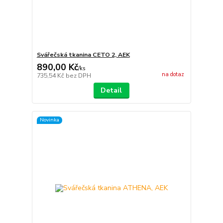
Svářečská tkanina CETO 2, AEK
890,00 Kč
/
ks
na dotaz
735,54 Kč
bez DPH
Detail
Novinka