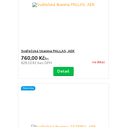
Svářečská tkanina PALLAS, AEK
760,00 Kč
/
ks
na dotaz
628,10 Kč
bez DPH
Detail
Novinka