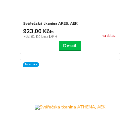
Svářečská tkanina ARES, AEK
923,00 Kč
/
ks
na dotaz
762,81 Kč
bez DPH
Detail
Novinka