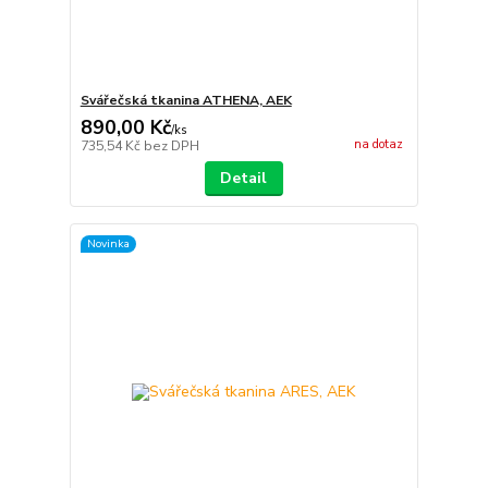
Svářečská tkanina ATHENA, AEK
890,00 Kč
/
ks
na dotaz
735,54 Kč
bez DPH
Detail
Novinka