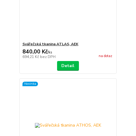
Svářečská tkanina ATLAS, AEK
840,00 Kč
/
ks
na dotaz
694,21 Kč
bez DPH
Detail
Novinka