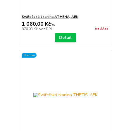
Svářečská tkanina ATHENA, AEK
1 060,00 Kč
/
ks
na dotaz
876,03 Kč
bez DPH
Detail
Novinka