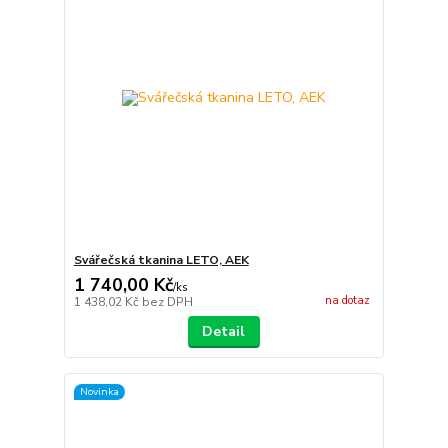
Svářečská tkanina LETO, AEK
1 740,00 Kč
/
ks
na dotaz
1 438,02 Kč
bez DPH
Detail
Novinka