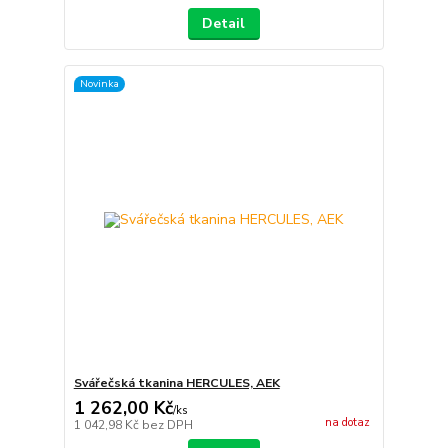
Detail
Novinka
Svářečská tkanina HERCULES, AEK
1 262,00 Kč
/
ks
na dotaz
1 042,98 Kč
bez DPH