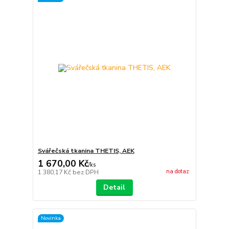
Svářečská tkanina THETIS, AEK
1 670,00 Kč
/
ks
na dotaz
1 380,17 Kč
bez DPH
Detail
Novinka