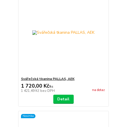
Svářečská tkanina PALLAS, AEK
1 720,00 Kč
/
ks
na dotaz
1 421,49 Kč
bez DPH
Detail
Novinka