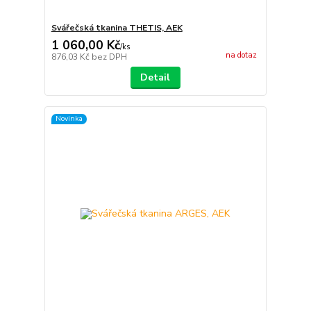
Svářečská tkanina THETIS, AEK
1 060,00 Kč
/
ks
na dotaz
876,03 Kč
bez DPH
Detail
Novinka