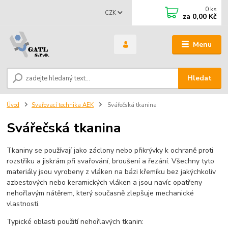
0
ks
CZK
za
0,00 Kč
Menu
Hledat
Úvod
Svařovací technika AEK
Svářečská tkanina
Svářečská tkanina
Tkaniny se používají jako záclony nebo přikrývky k ochraně proti
rozstřiku a jiskrám při svařování, broušení a řezání. Všechny tyto
materiály jsou vyrobeny z vláken na bázi křemíku bez jakýchkoliv
azbestových nebo keramických vláken a jsou navíc opatřeny
nehořlavým nátěrem, který současně zlepšuje mechanické
vlastnosti.
Typické oblasti použití nehořlavých tkanin: