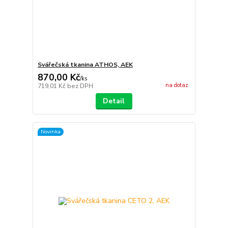
Svářečská tkanina ATHOS, AEK
870,00 Kč
/
ks
na dotaz
719,01 Kč
bez DPH
Detail
Novinka