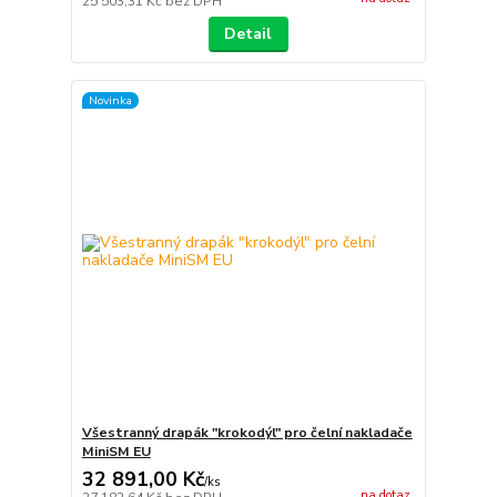
25 503,31 Kč
bez DPH
Detail
Novinka
Všestranný drapák "krokodýl" pro čelní nakladače
MiniSM EU
32 891,00 Kč
/
ks
na dotaz