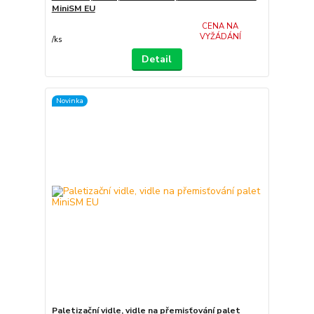
MiniSM EU
CENA NA
VYŽÁDÁNÍ
/
ks
Detail
Novinka
Paletizační vidle, vidle na přemisťování palet