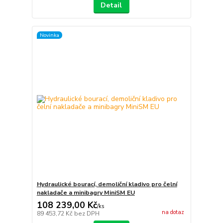
Detail
Novinka
Hydraulické bourací, demoliční kladivo pro čelní
nakladače a minibagry MiniSM EU
108 239,00 Kč
/
ks
na dotaz
89 453,72 Kč
bez DPH