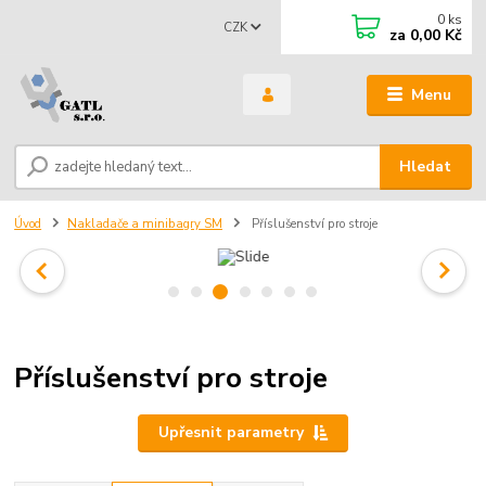
0
ks
CZK
za
0,00 Kč
Menu
Hledat
Úvod
Nakladače a minibagry SM
Příslušenství pro stroje
Příslušenství pro stroje
Upřesnit parametry