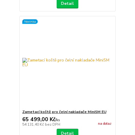
Detail
Novinka
Zametací koště pro čelní nakladače MiniSM EU
65 499,00 Kč
/
ks
na dotaz
54 131,40 Kč
bez DPH
Detail