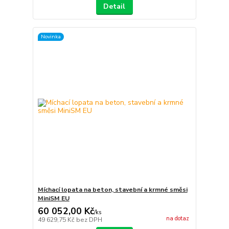
Detail
Novinka
Míchací lopata na beton, stavební a krmné směsi
MiniSM EU
60 052,00 Kč
/
ks
na dotaz
49 629,75 Kč
bez DPH