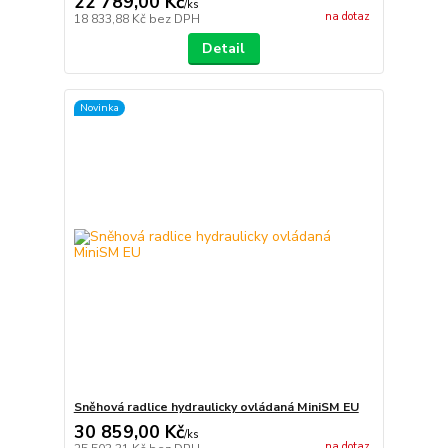
22 789,00 Kč
/
ks
na dotaz
18 833,88 Kč
bez DPH
Detail
Novinka
Sněhová radlice hydraulicky ovládaná MiniSM EU
30 859,00 Kč
/
ks
na dotaz