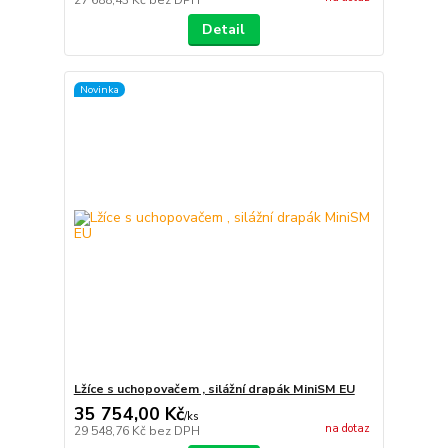
27 688,43 Kč
bez DPH
Detail
Novinka
Lžíce s uchopovačem , silážní drapák MiniSM EU
35 754,00 Kč
/
ks
na dotaz
29 548,76 Kč
bez DPH