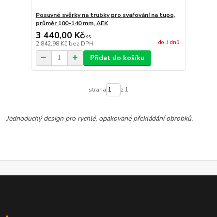
Posuvné svěrky na trubky pro svařování na tupo,
průměr 100-140 mm, AEK
3 440,00 Kč
/
ks
do 3 dnů
2 842,98 Kč
bez DPH
Přidat do košíku
strana
z 1
Jednoduchý design pro rychlé, opakované překládání obrobků.