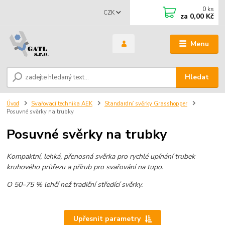
0
ks
CZK
za
0,00 Kč
Menu
Hledat
Úvod
Svařovací technika AEK
Standardní svěrky Grasshopper
Posuvné svěrky na trubky
Posuvné svěrky na trubky
Kompaktní, lehká, přenosná svěrka pro rychlé upínání trubek
kruhového průřezu a přírub pro svařování na tupo.
O 50–75 % lehčí než tradiční středící svěrky.
Upřesnit parametry