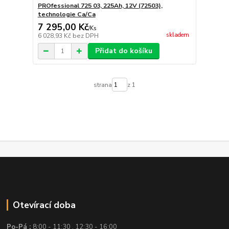
PROfessional 725 03, 225Ah, 12V (72503),
technologie Ca/Ca
7 295,00 Kč
/
Ks
skladem
6 028,93 Kč
bez DPH
Přidat do košíku
strana
z 1
Otevírací doba
Po-Pá :
8:00 - 11:30 , 12:30 - 16:00