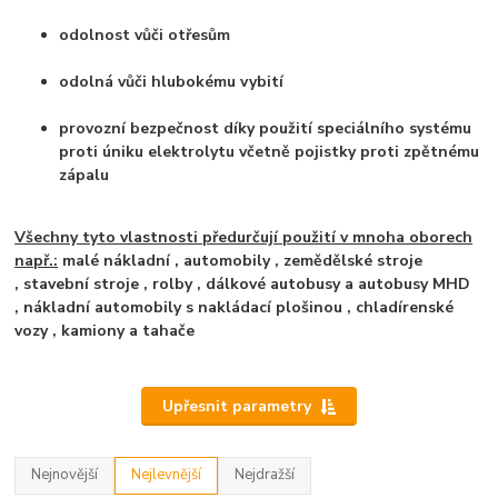
odolnost vůči otřesům
odolná vůči hlubokému vybití
provozní bezpečnost díky použití speciálního systému
proti úniku elektrolytu včetně pojistky proti zpětnému
zápalu
Všechny tyto vlastnosti předurčují použití v mnoha oborech
např.:
malé nákladní , automobily ,
zemědělské stroje
,
stavební stroje , r
olby ,
dálkové autobusy a autobusy MHD
,
nákladní automobily s nakládací plošinou ,
chladírenské
vozy ,
kamiony a tahače
Upřesnit parametry
Nejnovější
Nejlevnější
Nejdražší