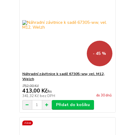
- 45 %
Náhradní závitnice k sadě 67305-ww, vel. M12,
Welzh
752,00 Kč
413,00 Kč
/
ks
do 30 dnů
341,32 Kč
bez DPH
Přidat do košíku
Akce