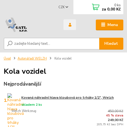
0
ks
CZK
za
0,00 Kč
Menu
Hledat
Úvod
Autonářadí WELZH
Kola vozidel
Kola vozidel
Nejprodávanější
Kovaná náhradní hlava kloubová pro trháky 1/2", Welzh
1.
skladem 2 ks
Welzh Werkzeug
450,00 Kč
45 % sleva
249,00 Kč
205,79 Kč bez DPH