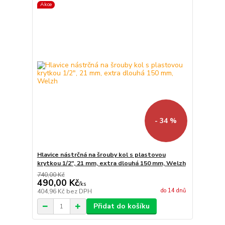
Akce
- 34 %
Hlavice nástrčná na šrouby kol s plastovou
krytkou 1/2", 21 mm, extra dlouhá 150 mm, Welzh
740,00 Kč
490,00 Kč
/
ks
do 14 dnů
404,96 Kč
bez DPH
Přidat do košíku