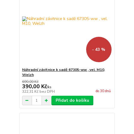
- 43 %
Náhradní závitnice k sadě 67305-ww , vel. M10,
Welzh
690,00 Kč
390,00 Kč
/
ks
do 30 dnů
322,31 Kč
bez DPH
Přidat do košíku