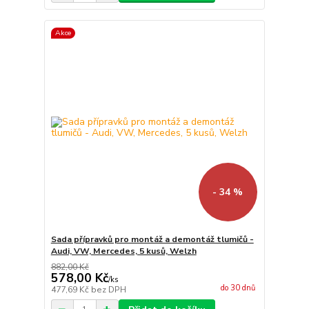
Akce
- 34 %
Sada přípravků pro montáž a demontáž tlumičů -
Audi, VW, Mercedes, 5 kusů, Welzh
882,00 Kč
578,00 Kč
/
ks
do 30 dnů
477,69 Kč
bez DPH