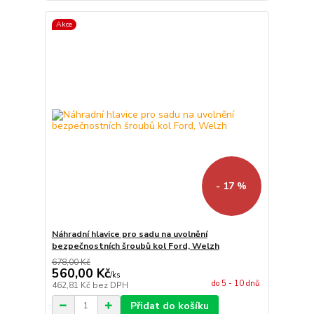
Akce
- 17 %
Náhradní hlavice pro sadu na uvolnění
bezpečnostních šroubů kol Ford, Welzh
678,00 Kč
560,00 Kč
/
ks
do 5 - 10 dnů
462,81 Kč
bez DPH
Přidat do košíku