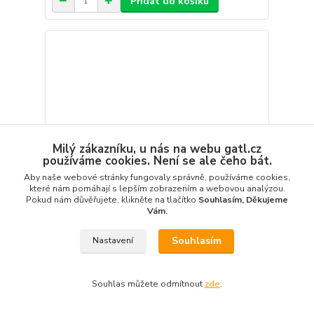
Přidat do košíku
Milý zákazníku, u nás na webu gatl.cz
používáme cookies. Není se ale čeho bát.
Aby naše webové stránky fungovaly správně, používáme cookies,
které nám pomáhají s lepším zobrazením a webovou analýzou.
Pokud nám důvěřujete, klikněte na tlačítko
Souhlasím, Děkujeme
Vám.
Souhlasím
Nastavení
Čepy pro vystředění nápravnice VAG, sada 4 díly,
Welzh
586,00 Kč
Souhlas můžete odmítnout
zde
.
/
ks
do 30 dnů
484,30 Kč
bez DPH