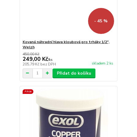
- 45 %
Kovaná náhradní hlava kloubová pro trháky 1/2",
Welzh
450,00 Kč
249,00 Kč
/
ks
skladem 2 ks
205,79 Kč
bez DPH
Přidat do košíku
Akce