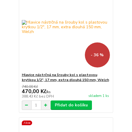
- 36 %
Hlavice nástrčná na šrouby kol s plastovou
krytkou 1/2", 17 mm, extra dlouhá 150 mm, Welzh
740,00 Kč
470,00 Kč
/
ks
skladem 1 ks
388,43 Kč
bez DPH
Přidat do košíku
Akce