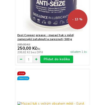
- 13 %
Exol Copper grease - mazací tuk s mědí
zamezující zatuhnutí a zareznutí, 500 g
289,00 Kč
250,00 Kč
/
ks
skladem 1 ks
206,61 Kč
bez DPH
Přidat do košíku
Akce
Novinka