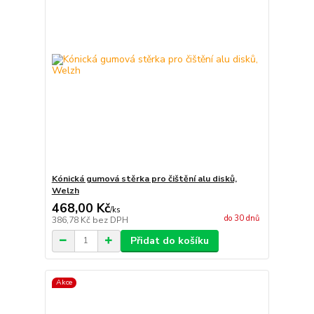
Kónická gumová stěrka pro čištění alu disků,
Welzh
468,00 Kč
/
ks
do 30 dnů
386,78 Kč
bez DPH
Přidat do košíku
Akce