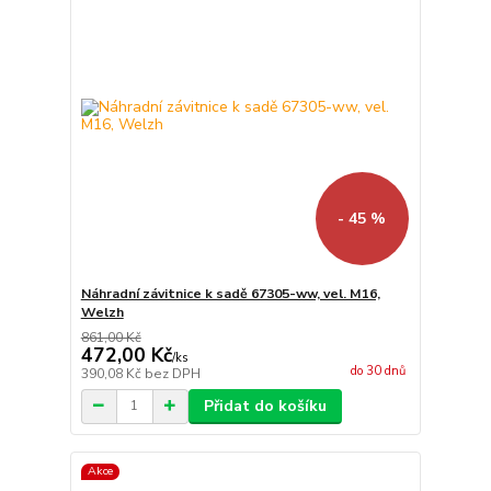
- 45 %
Náhradní závitnice k sadě 67305-ww, vel. M16,
Welzh
861,00 Kč
472,00 Kč
/
ks
do 30 dnů
390,08 Kč
bez DPH
Přidat do košíku
Akce