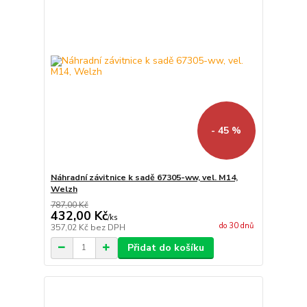
- 45 %
Náhradní závitnice k sadě 67305-ww, vel. M14,
Welzh
787,00 Kč
432,00 Kč
/
ks
do 30 dnů
357,02 Kč
bez DPH
Přidat do košíku