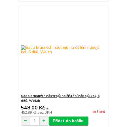
Sada brusných nástrojů na čištění nábojů kol, 6
dílů, Welzh
548,00 Kč
/
ks
do 3 dnů
452,89 Kč
bez DPH
Přidat do košíku