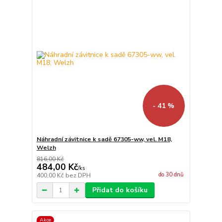
- 41 %
Náhradní závitnice k sadě 67305-ww, vel. M18,
Welzh
816,00 Kč
484,00 Kč
/
ks
do 30 dnů
400,00 Kč
bez DPH
Přidat do košíku
Akce