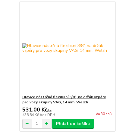
Hlavice nástrčná flexibilní 3/8“, na držák vzpěry
pro vozy skupiny VAG, 14 mm, Welzh
531,00 Kč
/
ks
do 30 dnů
438,84 Kč
bez DPH
Přidat do košíku