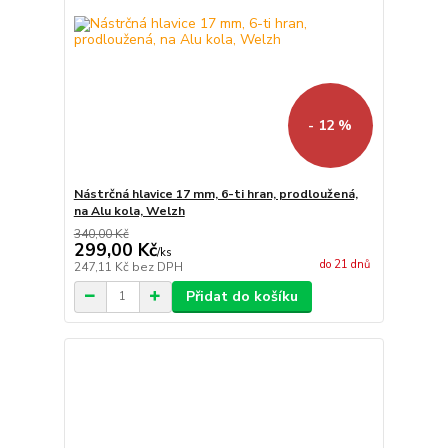
- 12 %
Nástrčná hlavice 17 mm, 6-ti hran, prodloužená,
na Alu kola, Welzh
340,00 Kč
299,00 Kč
/
ks
do 21 dnů
247,11 Kč
bez DPH
Přidat do košíku