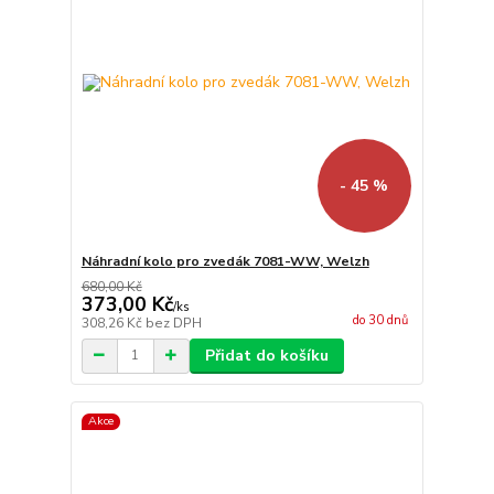
- 45 %
Náhradní kolo pro zvedák 7081-WW, Welzh
680,00 Kč
373,00 Kč
/
ks
do 30 dnů
308,26 Kč
bez DPH
Přidat do košíku
Akce