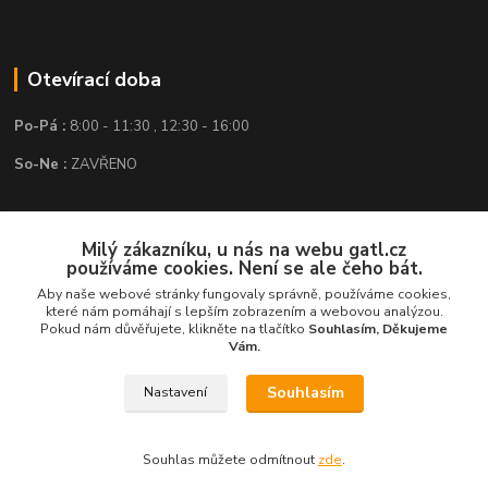
Otevírací doba
Po-Pá :
8:00 - 11:30 , 12:30 - 16:00
So-Ne :
ZAVŘENO
Kontakt
Milý zákazníku, u nás na webu gatl.cz
používáme cookies. Není se ale čeho bát.
GATL s.r.o.
Aby naše webové stránky fungovaly správně, používáme cookies,
které nám pomáhají s lepším zobrazením a webovou analýzou.
obchod@gatl.cz
,
info@gatl.cz
Pokud nám důvěřujete, klikněte na tlačítko
Souhlasím, Děkujeme
Vám.
Tel: +420 605 840 286
Souhlasím
Nastavení
Souhlas můžete odmítnout
zde
.
Vytvořeno na
Eshop-rychle.cz