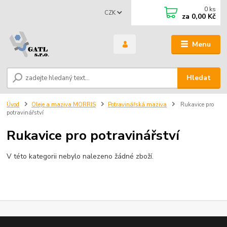
0
ks
CZK
za
0,00 Kč
Menu
Hledat
Úvod
Oleje a maziva MORRIS
Potravinářská maziva
Rukavice pro
potravinářství
Rukavice pro potravinářství
V této kategorii nebylo nalezeno žádné zboží.